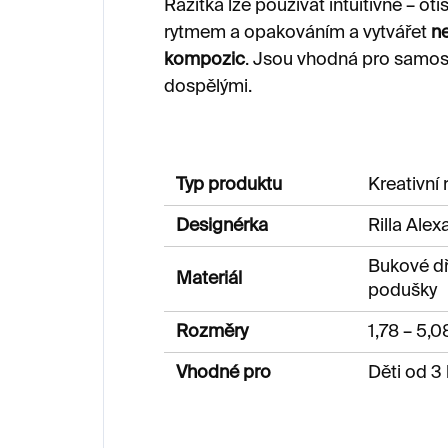
Razítka lze používat intuitivně – oti
rytmem a opakováním a vytvářet
n
kompozic
. Jsou vhodná pro samost
dospělými.
Typ produktu
Kreativní 
Designérka
Rilla Alex
Bukové dř
Materiál
podušky
Rozměry
1,78 – 5,
Vhodné pro
Děti od 3 