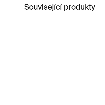
Související produkty
SKLADEM
Dodělej si knihu
Ba
440 Kč
23