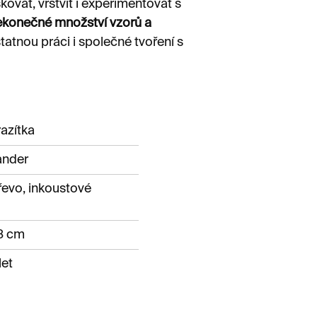
skovat, vrstvit i experimentovat s
ekonečné množství vzorů a
atnou práci i společné tvoření s
razítka
ander
evo, inkoustové
08 cm
let