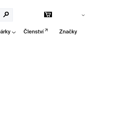
Prázdný košík
Hledat
Nákupní
košík
Dárky
Členství
Značky
trickými tvary
vybízejí k
hravému
zicí, vrstvením a
tvorbě vlastních
hé tvary lze kombinovat, překrývat a
 nebo abstraktních vzorů.
Kreativní výtvarná