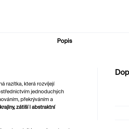
500 Kč
Popis
Dop
á razítka, která rozvíjejí
střednictvím jednoduchých
nováním, překrýváním a
rajiny, zátiší i abstraktní