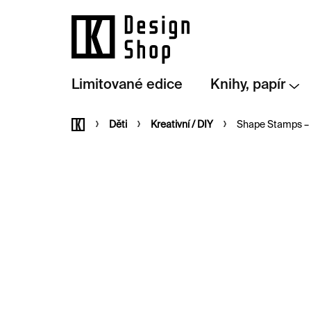
Přejít
na
obsah
Limitované edice
Knihy, papír
Domů
Děti
Kreativní / DIY
Shape Stamps – 