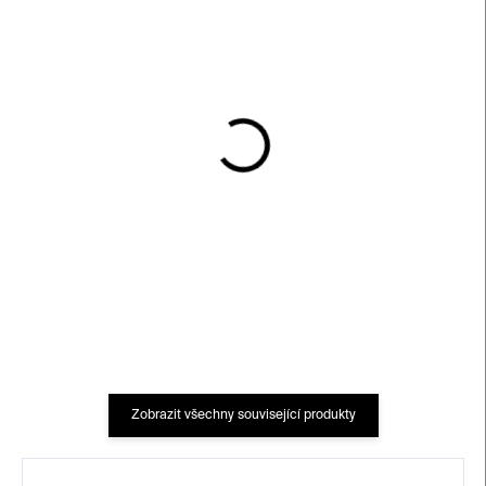
SKLADEM
SKLADEM
Cubebot Micro –
Cubebot Micro Kostlivec
barevný
380 Kč
380 Kč
Zobrazit všechny související produkty