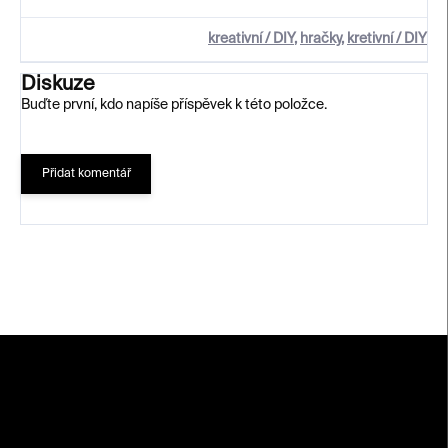
kreativní / DIY
,
hračky
,
kretivní / DIY
Diskuze
Buďte první, kdo napíše příspěvek k této položce.
Přidat komentář
Z
á
p
a
t