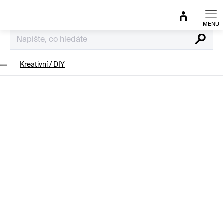
Přejít
na
obsah
Hledat
Kreativní / DIY