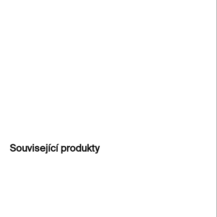
cena:
−
+
Přidat do košíku
Dárkový poukaz na 500 Kč
potěší každého
milovníka designu, umění a originálních dárků z
Kunsthalle Praha.
DETAILNÍ INFORMACE
ZEPTAT SE
Související produkty