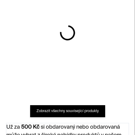
SKLADEM
SKLADEM
Dárkový poukaz v
Dárkový poukaz v
hodnotě 1000 Kč |
hodnotě 2000 Kč |
Kunsthalle Praha
Kunsthalle Praha
1 000 Kč
2 000 Kč
Zobrazit všechny související produkty
Už za
500 Kč
si obdarovaný nebo obdarovaná