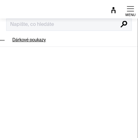
Přejít
na
obsah
Hledat
Dárkové poukazy