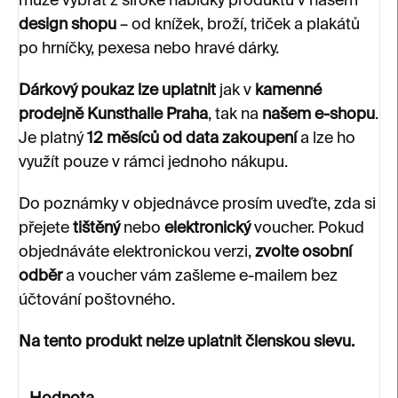
může vybrat z široké nabídky produktů v našem
design shopu
– od knížek, broží, triček a plakátů
po hrníčky, pexesa nebo hravé dárky.
Dárkový poukaz lze uplatnit
jak v
kamenné
prodejně Kunsthalle Praha
, tak na
našem e-shopu
.
Je platný
12 měsíců od data zakoupení
a lze ho
využít pouze v rámci jednoho nákupu.
Do poznámky v objednávce prosím uveďte, zda si
přejete
tištěný
nebo
elektronický
voucher. Pokud
objednáváte elektronickou verzi,
zvolte osobní
odběr
a voucher vám zašleme e-mailem bez
účtování poštovného.
Na tento produkt nelze uplatnit členskou slevu.