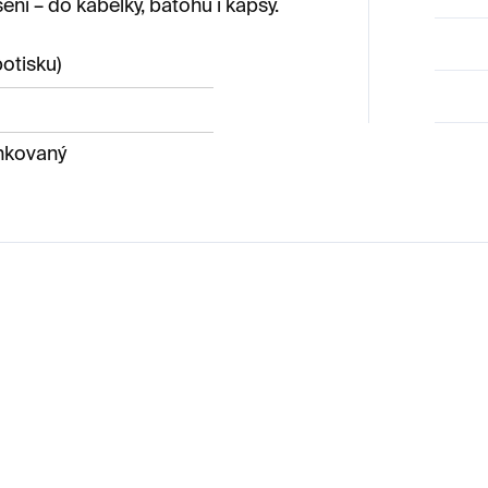
ní – do kabelky, batohu i kapsy.
potisku)
inkovaný