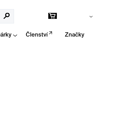
Prázdný košík
Hledat
Nákupní
košík
Dárky
Členství
Značky
Přidat do košíku
– typická „mřížka“ Kunsthalle Praha, FSC®