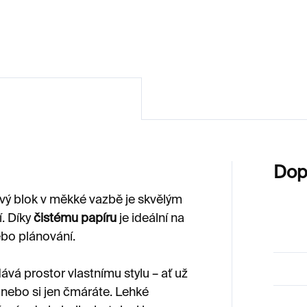
Dop
ý blok v měkké vazbě je skvělým
. Díky
čistému papíru
je ideální na
ebo plánování.
ává prostor vlastnímu stylu – ať už
, nebo si jen čmáráte. Lehké