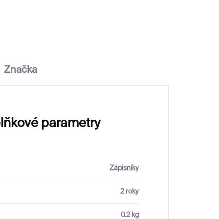
490 Kč
Značka
lňkové parametry
Zápisníky
2 roky
0.2 kg