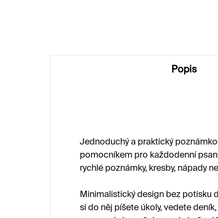
590 Kč
Popis
Jednoduchý a praktický poznámkov
pomocníkem pro každodenní psaní
rychlé poznámky, kresby, nápady n
Minimalistický design bez potisku d
si do něj píšete úkoly, vedete deník