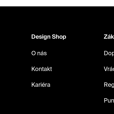
Z
á
p
Design Shop
Zák
a
t
O nás
Dop
í
Kontakt
Vrá
Kariéra
Reg
Pun