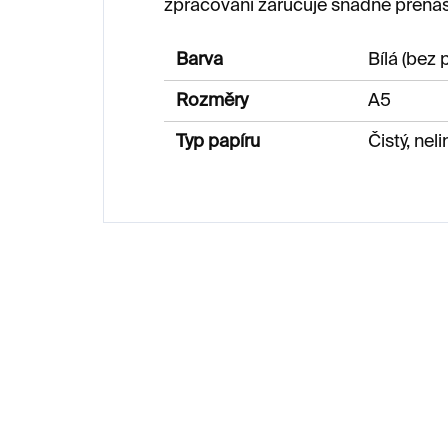
zpracování zaručuje snadné přenáše
Barva
Bílá (bez 
Rozměry
A5
Typ papíru
Čistý, nel