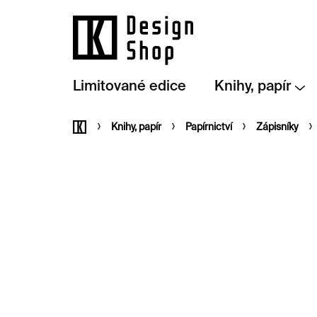
Přejít
na
obsah
Limitované edice
Knihy, papír
Domů
Knihy, papír
Papírnictví
Zápisníky