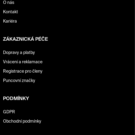
p
O nás
i
Kontakt
s
u
Kariéra
ZÁKAZNICKÁ PÉČE
Dopravy a platby
Vrácení a reklamace
Registrace pro členy
Puncovní značky
PODMÍNKY
GDPR
Obchodní podmínky