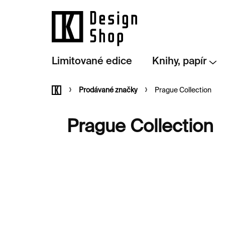
Přejít
na
obsah
Limitované edice
Knihy, papír
Domů
Prodávané značky
Prague Collection
Prague Collection
V
ý
p