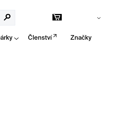
Prázdný košík
Hledat
Nákupní
košík
Dárky
Členství
Značky