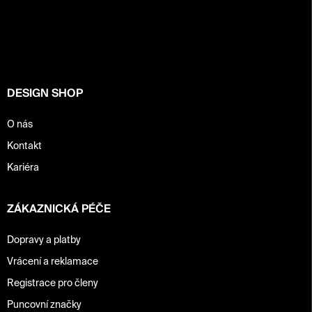
á
p
a
t
í
DESIGN SHOP
O nás
Kontakt
Kariéra
ZÁKAZNICKÁ PÉČE
Dopravy a platby
Vrácení a reklamace
Registrace pro členy
Puncovní značky