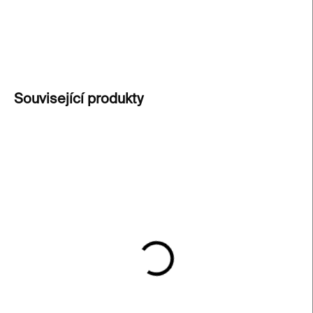
DETAILNÍ INFORMACE
ZEPTAT SE
Související produkty
SKLADEM
SKLADEM
Pohled – Karlův most
Pohled – Orloj