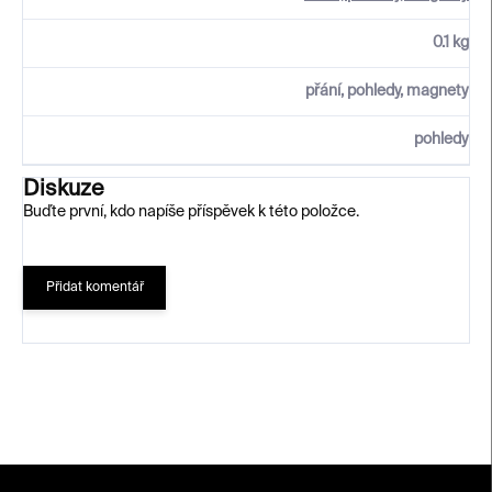
0.1 kg
přání, pohledy, magnety
pohledy
Diskuze
Buďte první, kdo napíše příspěvek k této položce.
Přidat komentář
Z