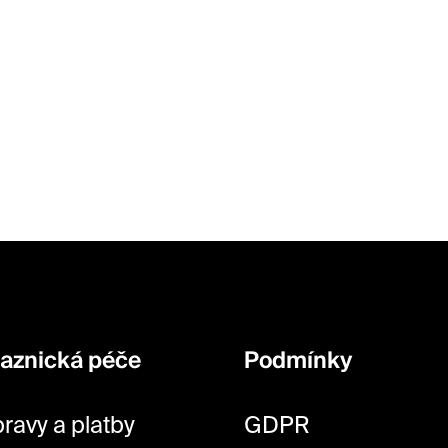
O
v
l
á
d
a
c
í
p
r
v
aznická péče
Podmínky
k
y
ravy a platby
GDPR
v