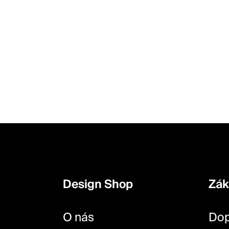
Z
á
p
Design Shop
Zák
a
t
O nás
Dop