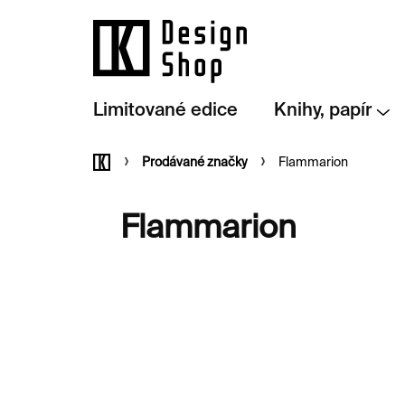
Přejít
na
obsah
Limitované edice
Knihy, papír
Domů
Prodávané značky
Flammarion
Flammarion
V
ý
p