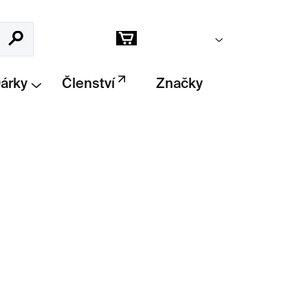
Prázdný košík
Hledat
Nákupní
košík
Dárky
Členství
Značky