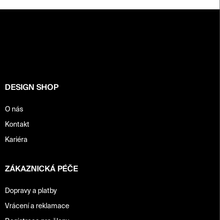
Z
á
p
a
t
í
DESIGN SHOP
O nás
Kontakt
Kariéra
ZÁKAZNICKÁ PÉČE
Dopravy a platby
Vrácení a reklamace