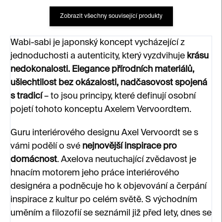
Zobrazit všechny související produkty
Wabi-sabi je japonský koncept vycházející z
jednoduchosti a autenticity, který vyzdvihuje
krásu
nedokonalosti.
Elegance přírodních materiálů,
ušlechtilost bez okázalosti, nadčasovost spojená
s tradicí
– to jsou principy, které definují osobní
pojetí tohoto konceptu Axelem Vervoordtem.
Guru interiérového designu Axel Vervoordt se s
vámi podělí o své
nejnovější inspirace pro
domácnost
. Axelova neutuchající zvědavost je
hnacím motorem jeho práce interiérového
designéra a podněcuje ho k objevování a čerpání
inspirace z kultur po celém světě. S východním
uměním a filozofií se seznámil již před lety, dnes se