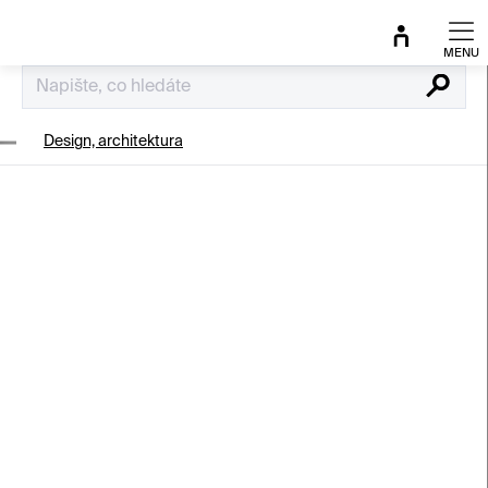
Přejít
na
obsah
Hledat
Design, architektura