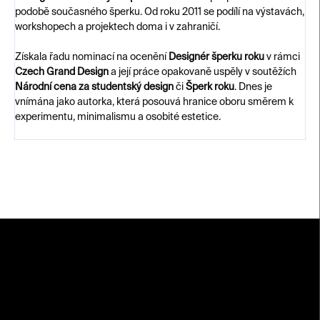
podobě současného šperku. Od roku 2011 se podílí na výstavách,
workshopech a projektech doma i v zahraničí.
Získala řadu nominací na ocenění
Designér šperku roku
v rámci
Czech Grand Design
a její práce opakovaně uspěly v soutěžích
Národní cena za studentský design
či
Šperk roku
. Dnes je
vnímána jako autorka, která posouvá hranice oboru směrem k
experimentu, minimalismu a osobité estetice.
Z
á
p
a
t
í