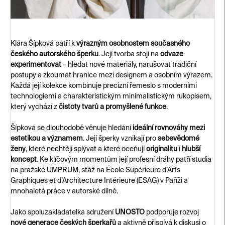
Klára Šípková patří k
výrazným osobnostem současného
českého autorského šperku
. Její tvorba stojí na
odvaze
experimentovat
– hledat nové materiály, narušovat tradiční
postupy a zkoumat hranice mezi designem a osobním výrazem.
Každá její kolekce kombinuje precizní řemeslo s moderními
technologiemi a charakteristickým minimalistickým rukopisem,
který vychází z
čistoty tvarů a promyšlené funkce
.
Šípková se dlouhodobě věnuje hledání
ideální rovnováhy mezi
estetikou a významem
. Její šperky vznikají pro
sebevědomé
ženy
, které nechtějí splývat a které oceňují
originalitu
i
hlubší
koncept
. Ke klíčovým momentům její profesní dráhy patří studia
na pražské UMPRUM, stáž na École Supérieure d’Arts
Graphiques et d’Architecture Intérieure (ESAG) v Paříži a
mnohaletá práce v autorské dílně.
Jako spoluzakladatelka sdružení
UNOSTO
podporuje rozvoj
nové generace českých šperkařů
a aktivně přispívá k diskusi o