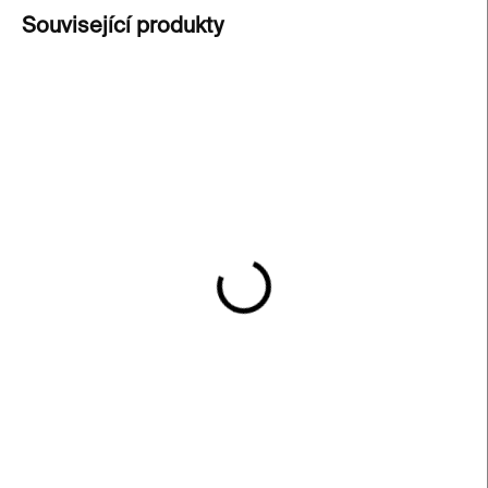
Související produkty
SKLADEM
SKLADEM
Náramek Lines 01 –
Brož Lines – nerezová
nerezová ocel
ocel
6 000 Kč
6 000 Kč