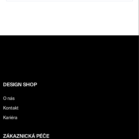
Z
á
p
a
t
í
DESIGN SHOP
O nás
Kontakt
Kariéra
ZÁKAZNICKÁ PÉČE