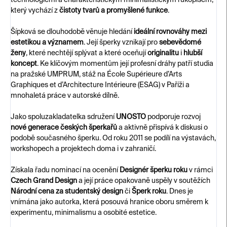
technologiemi a charakteristickým minimalistickým rukopisem,
který vychází z
čistoty tvarů a promyšlené funkce
.
Šípková se dlouhodobě věnuje hledání
ideální rovnováhy mezi
estetikou a významem
. Její šperky vznikají pro
sebevědomé
ženy
, které nechtějí splývat a které oceňují
originalitu
i
hlubší
koncept
. Ke klíčovým momentům její profesní dráhy patří studia
na pražské UMPRUM, stáž na École Supérieure d’Arts
Graphiques et d’Architecture Intérieure (ESAG) v Paříži a
mnohaletá práce v autorské dílně.
Jako spoluzakladatelka sdružení
UNOSTO
podporuje rozvoj
nové generace českých šperkařů
a aktivně přispívá k diskusi o
podobě současného šperku. Od roku 2011 se podílí na výstavách,
workshopech a projektech doma i v zahraničí.
Získala řadu nominací na ocenění
Designér šperku roku
v rámci
Czech Grand Design
a její práce opakovaně uspěly v soutěžích
Národní cena za studentský design
či
Šperk roku
. Dnes je
vnímána jako autorka, která posouvá hranice oboru směrem k
experimentu, minimalismu a osobité estetice.