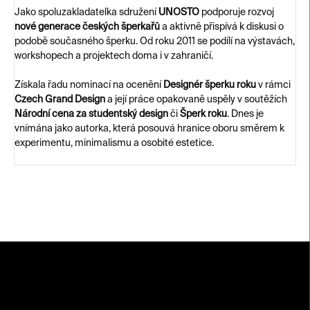
Jako spoluzakladatelka sdružení
UNOSTO
podporuje rozvoj
nové generace českých šperkařů
a aktivně přispívá k diskusi o
podobě současného šperku. Od roku 2011 se podílí na výstavách,
workshopech a projektech doma i v zahraničí.
Získala řadu nominací na ocenění
Designér šperku roku
v rámci
Czech Grand Design
a její práce opakovaně uspěly v soutěžích
Národní cena za studentský design
či
Šperk roku
. Dnes je
vnímána jako autorka, která posouvá hranice oboru směrem k
experimentu, minimalismu a osobité estetice.
Z
á
p
a
t