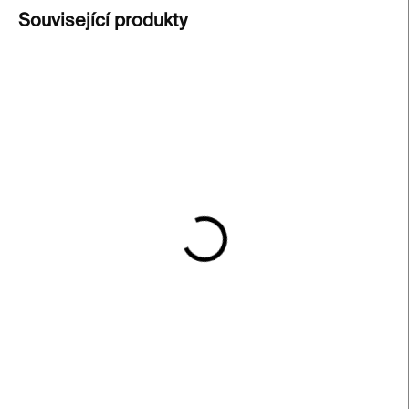
Související produkty
SKLADEM
SKLADEM
Náramek Structures 13 –
Náramek Lines 01 –
nerezová ocel
nerezová ocel
4 500 Kč
6 000 Kč