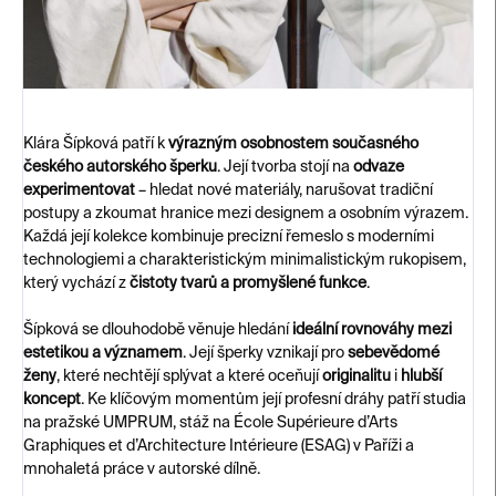
Klára Šípková patří k
výrazným osobnostem současného
českého autorského šperku
. Její tvorba stojí na
odvaze
experimentovat
– hledat nové materiály, narušovat tradiční
postupy a zkoumat hranice mezi designem a osobním výrazem.
Každá její kolekce kombinuje precizní řemeslo s moderními
technologiemi a charakteristickým minimalistickým rukopisem,
který vychází z
čistoty tvarů a promyšlené funkce
.
Šípková se dlouhodobě věnuje hledání
ideální rovnováhy mezi
estetikou a významem
. Její šperky vznikají pro
sebevědomé
ženy
, které nechtějí splývat a které oceňují
originalitu
i
hlubší
koncept
. Ke klíčovým momentům její profesní dráhy patří studia
na pražské UMPRUM, stáž na École Supérieure d’Arts
Graphiques et d’Architecture Intérieure (ESAG) v Paříži a
mnohaletá práce v autorské dílně.