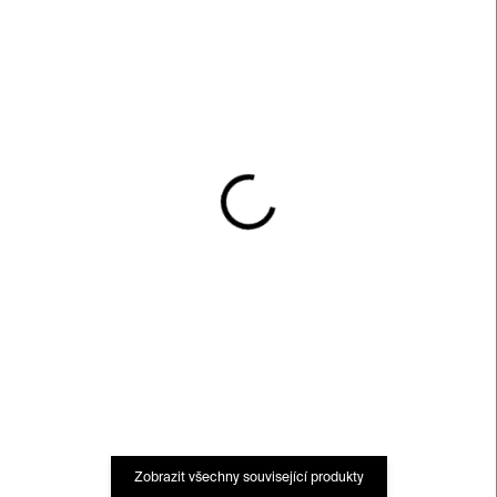
SKLADEM
SKLADEM
Náhrdelník Půlkruh –
Náramek Půlkruh –
pokovený porcelán
porcelán
1 350 Kč
850 Kč
Zobrazit všechny související produkty