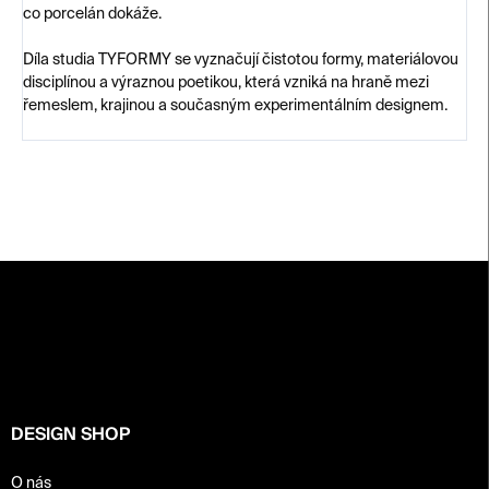
co porcelán dokáže.
Díla studia TYFORMY se vyznačují čistotou formy, materiálovou
disciplínou a výraznou poetikou, která vzniká na hraně mezi
řemeslem, krajinou a současným experimentálním designem.
Z
á
p
a
t
í
DESIGN SHOP
O nás