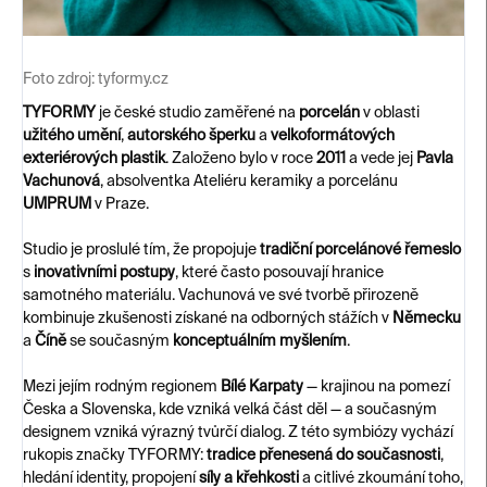
Foto zdroj:
tyformy.cz
TYFORMY
je české studio zaměřené na
porcelán
v oblasti
užitého umění
,
autorského šperku
a
velkoformátových
exteriérových plastik
. Založeno bylo v roce
2011
a vede jej
Pavla
Vachunová
, absolventka Ateliéru keramiky a porcelánu
UMPRUM
v Praze.
Studio je proslulé tím, že propojuje
tradiční porcelánové řemeslo
s
inovativními postupy
, které často posouvají hranice
samotného materiálu. Vachunová ve své tvorbě přirozeně
kombinuje zkušenosti získané na odborných stážích v
Německu
a
Číně
se současným
konceptuálním myšlením
.
Mezi jejím rodným regionem
Bílé Karpaty
— krajinou na pomezí
Česka a Slovenska, kde vzniká velká část děl — a současným
designem vzniká výrazný tvůrčí dialog. Z této symbiózy vychází
rukopis značky TYFORMY:
tradice přenesená do současnosti
,
hledání identity, propojení
síly a křehkosti
a citlivé zkoumání toho,