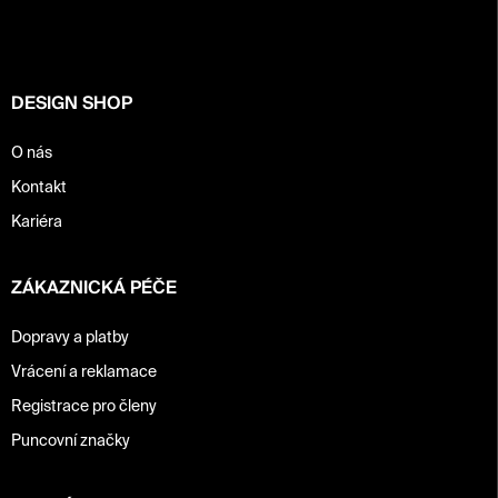
a
t
í
DESIGN SHOP
O nás
Kontakt
Kariéra
ZÁKAZNICKÁ PÉČE
Dopravy a platby
Vrácení a reklamace
Registrace pro členy
Puncovní značky