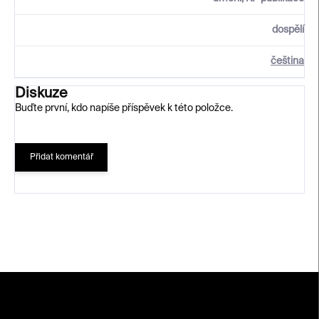
dospělí
čeština
Diskuze
Buďte první, kdo napíše příspěvek k této položce.
Přidat komentář
Z
á
p