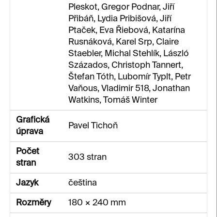
Pleskot, Gregor Podnar, Jiří
Přibáň, Lydia Pribišová, Jiří
Ptaček, Eva Řiebová, Katarína
Rusnáková, Karel Srp, Claire
Staebler, Michal Stehlík, László
Százados, Christoph Tannert,
Štefan Tóth, Lubomír Typlt, Petr
Vaňous, Vladimir 518, Jonathan
Watkins, Tomáš Winter
Grafická
Pavel Tichoň
úprava
Počet
303 stran
stran
Jazyk
čeština
Rozměry
180 × 240 mm