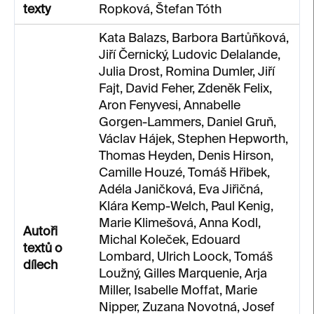
texty
Ropková, Štefan Tóth
Kata Balazs, Barbora Bartůňková,
Jiří Černický, Ludovic Delalande,
Julia Drost, Romina Dumler, Jiří
Fajt, David Feher, Zdeněk Felix,
Aron Fenyvesi, Annabelle
Gorgen-Lammers, Daniel Gruň,
Václav Hájek, Stephen Hepworth,
Thomas Heyden, Denis Hirson,
Camille Houzé, Tomáš Hřibek,
Adéla Janičková, Eva Jiřičná,
Klára Kemp-Welch, Paul Kenig,
Marie Klimešová, Anna Kodl,
Autoři
Michal Koleček, Edouard
textů o
Lombard, Ulrich Loock, Tomáš
dílech
Loužný, Gilles Marquenie, Arja
Miller, Isabelle Moffat, Marie
Nipper, Zuzana Novotná, Josef