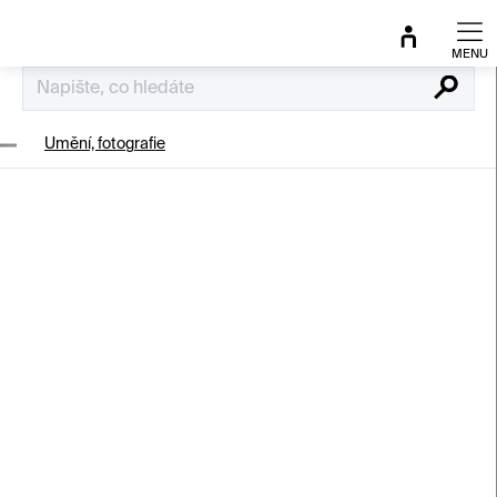
Přejít
na
obsah
Hledat
Umění, fotografie