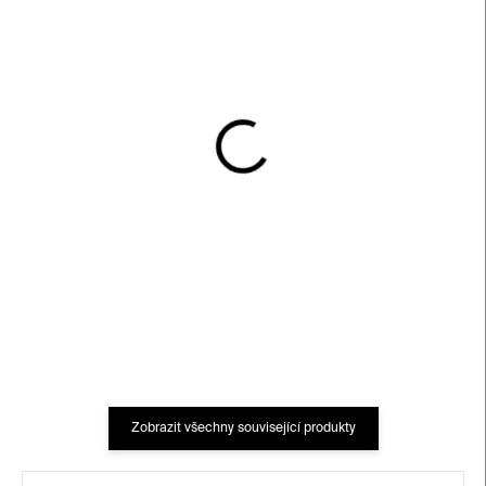
SKLADEM
SKLADEM
Zengerova trafostanice
Zdeněk Pešánek:
Kinetismus (anglická
450 Kč
verze)
350 Kč
Zobrazit všechny související produkty