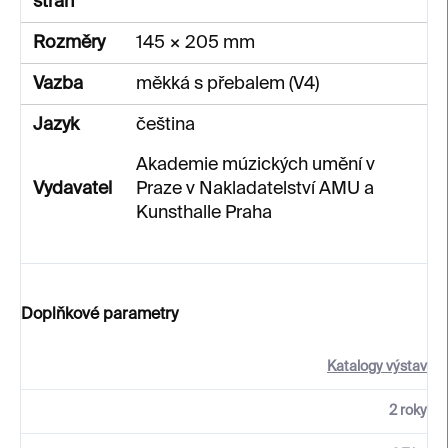
stran
Rozměry
145 × 205 mm
Vazba
měkká s přebalem (V4)
Jazyk
čeština
Akademie múzických umění v
Vydavatel
Praze v Nakladatelství AMU a
Kunsthalle Praha
Doplňkové parametry
Katalogy výstav
2 roky