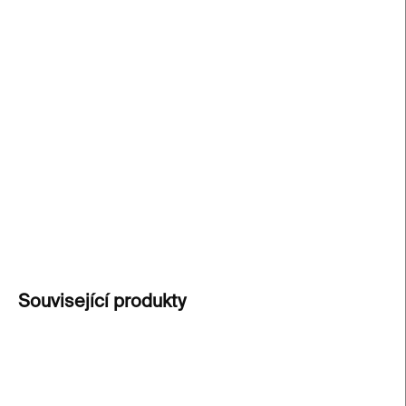
−
+
Přidat do košíku
Kinetismus
od Zdeňka Pešánka je reprint
průkopnické studie z roku 1941, která představuje
první koncept kinetického umění se světelnými a
elektrickými objekty.
Pro milovníky moderního
umění a inovací.
DETAILNÍ INFORMACE
ZEPTAT SE
Související produkty