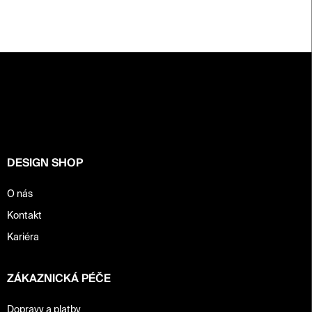
Z
á
p
a
t
í
DESIGN SHOP
O nás
Kontakt
Kariéra
ZÁKAZNICKÁ PÉČE
Dopravy a platby