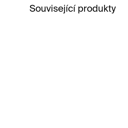
Související produkty
SKLADEM
Chittussi
Kri
ho
2 200 Kč