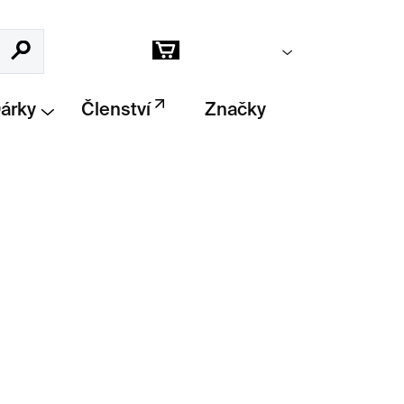
Prázdný košík
Hledat
Nákupní
košík
Dárky
Členství
Značky
Přidat do košíku
mplexní monografií věnovanou malíři a