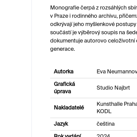
Monografie čerpá z rozsáhlých sbír
v Praze i rodinného archivu, přič
odkrývají jeho myšlenkové postupy 
součástí je výběrový soupis na šede
dokumentuje autorovo celoživotní d
generace.
Autorka
Eva Neumanno
Grafická
Studio Najbrt
úprava
Kunsthalle Prah
Nakladatelé
KODL
Jazyk
čeština
Rok vydání
2024