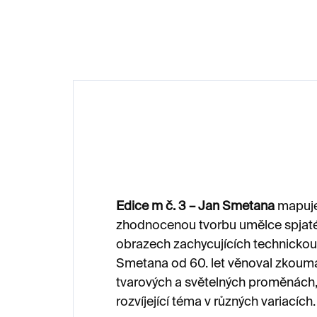
70
Edice m č. 3 – Jan Smetana
mapuje
zhodnocenou tvorbu umělce spjaté
obrazech zachycujících technickou c
Smetana od 60. let věnoval zkoumán
tvarových a světelných proměnách,
rozvíjející téma v různých variacích.