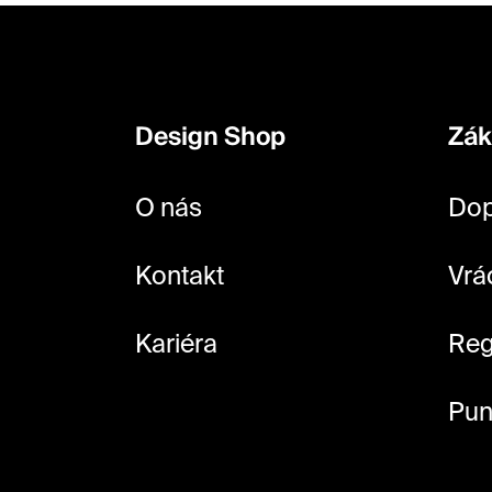
Z
á
p
Design Shop
Zák
a
t
O nás
Dop
í
Kontakt
Vrá
Kariéra
Reg
Pun