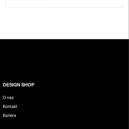
Z
á
p
a
t
í
DESIGN SHOP
O nás
Kontakt
Kariéra