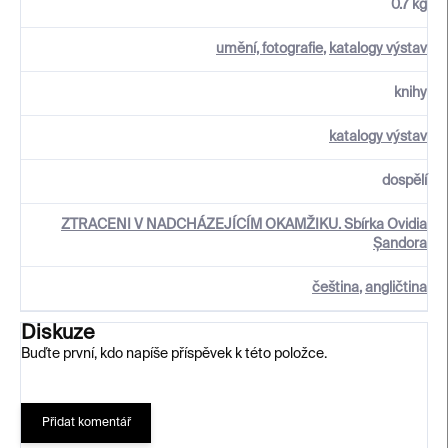
0.7 kg
umění, fotografie
,
katalogy výstav
knihy
katalogy výstav
dospělí
ZTRACENI V NADCHÁZEJÍCÍM OKAMŽIKU. Sbírka Ovidia
Șandora
čeština
,
angličtina
Diskuze
Buďte první, kdo napíše příspěvek k této položce.
Přidat komentář