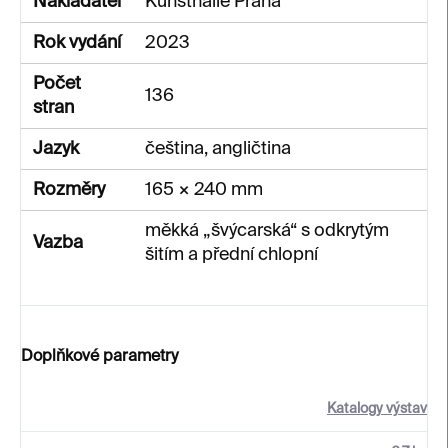
Nakladatel
Kunsthalle Praha
Rok vydání
2023
Počet
136
stran
Jazyk
čeština, angličtina
Rozměry
165 × 240 mm
měkká „švýcarská“ s odkrytým
Vazba
šitím a přední chlopní
Doplňkové parametry
Katalogy výstav