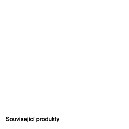
cena:
−
+
Přidat do košíku
Ztraceni v nadcházejícím okamžiku
otevírá pohled
do sbírky Ovidia Sandora v Temešváru
prostřednictvím rozhovorů a obrazového
doprovodu, který odhaluje proces sběratelství
současného rumunského umění. Jedinečná
případová studie jihovýchodoevropského
kontextu.
DETAILNÍ INFORMACE
ZEPTAT SE
Související produkty