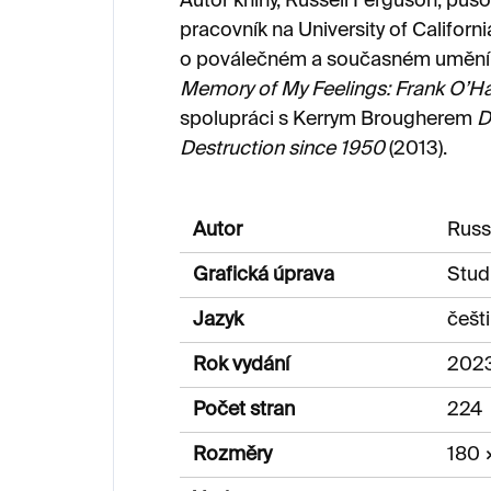
Autor knihy, Russell Ferguson, půs
pracovník na University of Californi
o poválečném a současném umění. M
Memory of My Feelings: Frank O’H
spolupráci s Kerrym Brougherem
D
Destruction since 1950
(2013).
Autor
Russ
Grafická úprava
Stud
Jazyk
češt
Rok vydání
202
Počet stran
224
Rozměry
180 