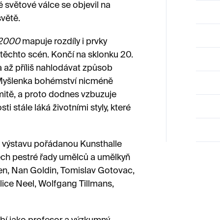
é světové válce se objevil na
větě.
–2000
mapuje rozdíly i prvky
 těchto scén. Končí na sklonku 20.
la až příliš nahlodávat způsob
. Myšlenka bohémství nicméně
rmitě, a proto dodnes vzbuzuje
ti stále láká životními styly, které
 výstavu pořádanou Kunsthalle
ech pestré řady umělců a umělkyň
en, Nan Goldin, Tomislav Gotovac,
lice Neel, Wolfgang Tillmans,