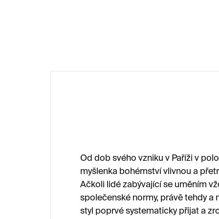
1 600 Kč
1 
Od dob svého vzniku v Paříži v polov
myšlenka bohémství vlivnou a přetr
Ačkoli lidé zabývající se uměním vž
společenské normy, právě tehdy a n
styl poprvé systematicky přijat a