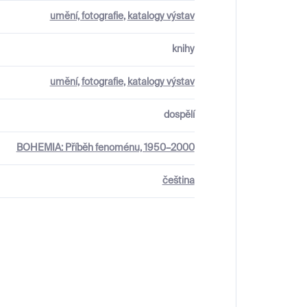
umění, fotografie
,
katalogy výstav
knihy
umění
,
fotografie
,
katalogy výstav
dospělí
BOHEMIA: Příběh fenoménu, 1950–2000
čeština