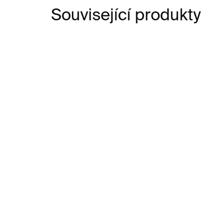
Související produkty
SKLADEM
Kinetismus: 100 let
Ki
elektřiny v umění
Ele
(an