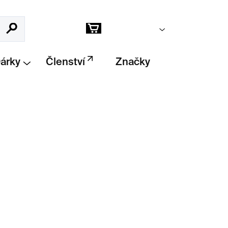
Prázdný košík
Hledat
Nákupní
košík
Dárky
Členství
Značky
Přidat do košíku
énu, 1950–2000
sleduje vývoj a proměny