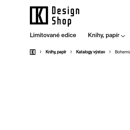
Přejít
na
obsah
Limitované edice
Knihy, papír
Domů
Knihy, papír
Katalogy výstav
Bohemia