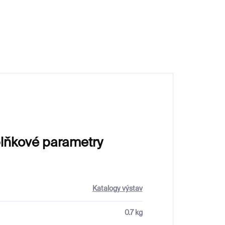
800 Kč
lňkové parametry
Katalogy výstav
0.7 kg