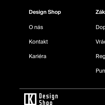
p
Design Shop
Zák
a
t
O nás
Dop
í
Kontakt
Vrá
Kariéra
Reg
Pun