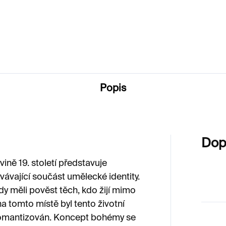
290 Kč
600 Kč
Popis
Dop
ině 19. století představuje
vávající součást umělecké identity.
dy měli pověst těch, kdo žijí mimo
a tomto místě byl tento životní
 zromantizován. Koncept bohémy se