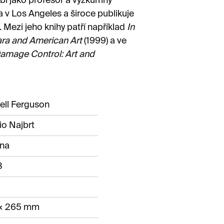
obí jako profesor a výzkumný
a v Los Angeles a široce publikuje
ezi jeho knihy patří například
In
ara and American Art
(1999) a ve
amage Control: Art and
ell Ferguson
io Najbrt
ina
3
× 265 mm