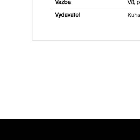
Vazba
V8, 
Vydavatel
Kuns
Z
á