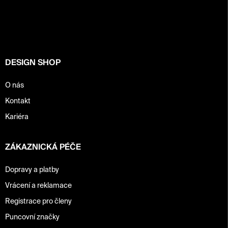
p
a
t
í
DESIGN SHOP
O nás
Kontakt
Kariéra
ZÁKAZNICKÁ PÉČE
Dopravy a platby
Vrácení a reklamace
Registrace pro členy
Puncovní značky