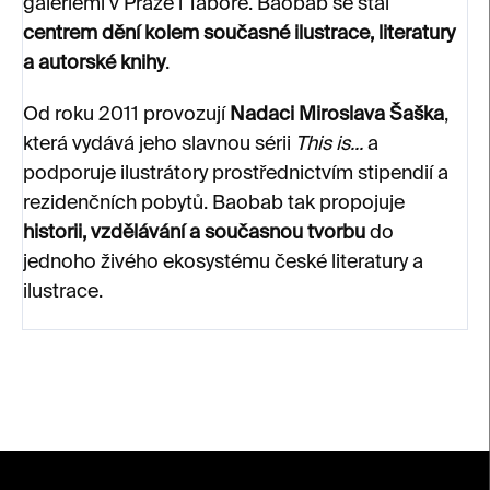
galeriemi v Praze i Táboře. Baobab se stal
centrem dění kolem současné ilustrace, literatury
a autorské knihy
.
Od roku 2011 provozují
Nadaci Miroslava Šaška
,
která vydává jeho slavnou sérii
This is...
a
podporuje ilustrátory prostřednictvím stipendií a
rezidenčních pobytů. Baobab tak propojuje
historii, vzdělávání a současnou tvorbu
do
jednoho živého ekosystému české literatury a
ilustrace.
Z
á