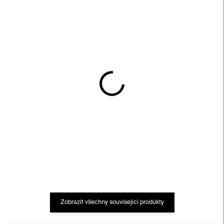
SKLADEM
SKLADEM
Možná je to jablko
Hlava v hlavě
330 Kč
595 Kč
Zobrazit všechny související produkty