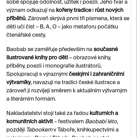
sobě spojuje odolnost, užitek i poezii. Jeho tvar a
význam odkazují na
kořeny tradice
i
růst nových
příběhů
. Zároveň skrývá první tři písmena, která se
děti učí číst – B, A, O – jako metaforu počátku
čtenářské cesty.
Baobab se zaměřuje především na
současné
ilustrované knihy pro děti
– obrazové knihy,
příběhy, poezii i monografie ilustrátorů.
Spolupracují s výraznými
českými i zahraničními
výtvarníky
, navazují na tradici české ilustrace a
zároveň ji rozvíjejí směrem k aktuálním výtvarným
a literárním formám.
Nakladatelství stojí také za řadou
kulturních a
komunitních aktivit
– festivalem
Baobabí léto
,
později
Tabookem
v Táboře, knihkupectvími a