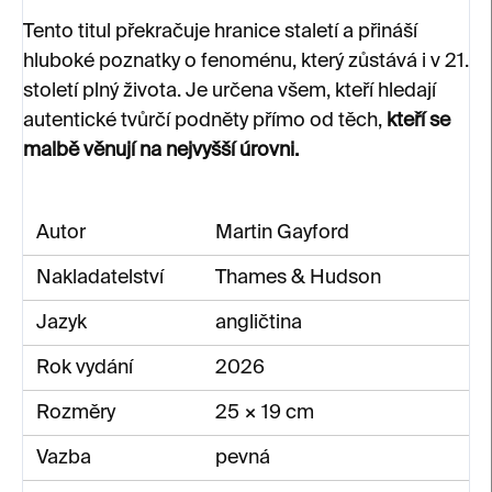
Tento titul překračuje hranice staletí a přináší
hluboké poznatky o fenoménu, který zůstává i v 21.
století plný života. Je určena všem, kteří hledají
autentické tvůrčí podněty přímo od těch,
kteří se
malbě věnují na nejvyšší úrovni.
Autor
Martin Gayford
Nakladatelství
Thames & Hudson
Jazyk
angličtina
Rok vydání
2026
Rozměry
25 × 19 cm
Vazba
pevná