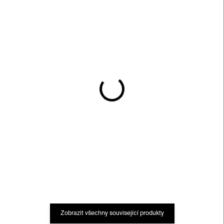
SKLADEM
SKLADEM
The Secrets of Painting
How to Read a
Photograph
1 200 Kč
990 Kč
Zobrazit všechny související produkty