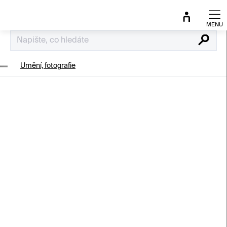
Přejít
na
obsah
Hledat
Umění, fotografie