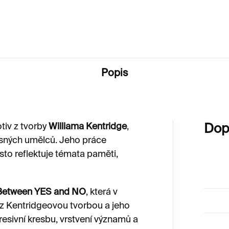
0 Kč
150 Kč
Popis
tiv z tvorby
Williama Kentridge
,
Dop
sných umělců. Jeho práce
sto reflektuje témata paměti,
 Between YES and NO
, která v
ez Kentridgeovou tvorbou a jeho
presivní kresbu, vrstvení významů a