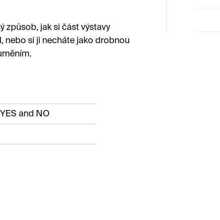
 způsob, jak si část výstavy
l, nebo si ji necháte jako drobnou
 uměním.
n YES and NO