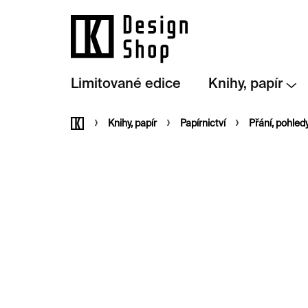
Přejít
na
obsah
Limitované edice
Knihy, papír
Domů
Knihy, papír
Papírnictví
Přání, pohled