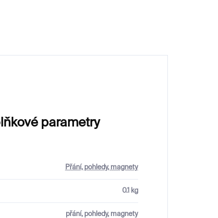
150 Kč
lňkové parametry
Přání, pohledy, magnety
0.1 kg
přání, pohledy, magnety