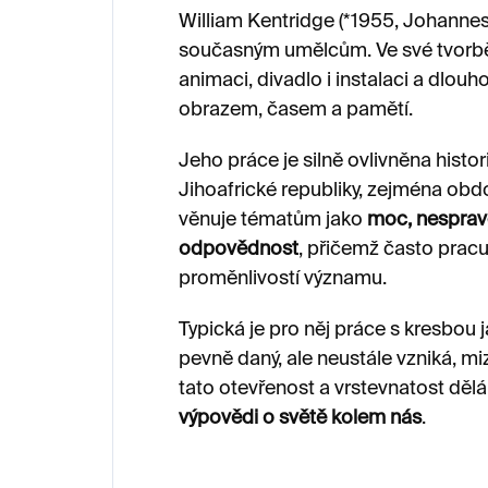
William Kentridge (*1955, Johannes
současným umělcům. Ve své tvorbě p
animaci, divadlo i instalaci a dlo
obrazem, časem a pamětí.
Jeho práce je silně ovlivněna hist
Jihoafrické republiky, zejména obd
věnuje tématům jako
moc, nesprave
odpovědnost
, přičemž často prac
proměnlivostí významu.
Typická je pro něj práce s kresbou
pevně daný, ale neustále vzniká, m
tato otevřenost a vrstevnatost dělá
výpovědi o světě kolem nás
.