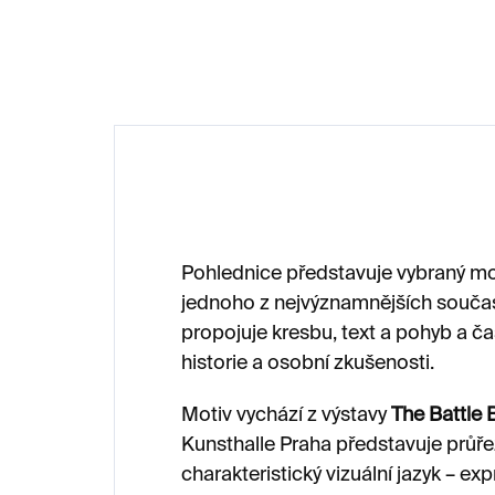
150 Kč
60
Pohlednice představuje vybraný mo
jednoho z nejvýznamnějších souča
propojuje kresbu, text a pohyb a ča
historie a osobní zkušenosti.
Motiv vychází z výstavy
The Battle
Kunsthalle Praha představuje průř
charakteristický vizuální jazyk – ex