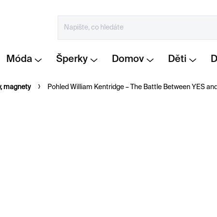
Móda
Šperky
Domov
Děti
y, magnety
Pohled William Kentridge – The Battle Between YES and
120 Kč
Měrná
SKLADEM
cena:
−
+
Pohlednice s motivem z 