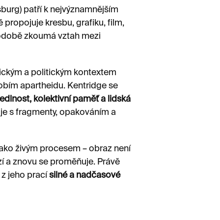
burg) patří k nejvýznamnějším
ropojuje kresbu, grafiku, film,
uhodobě zkoumá vztah mezi
orickým a politickým kontextem
obím apartheidu. Kentridge se
dlnost, kolektivní paměť a lidská
uje s fragmenty, opakováním a
 jako živým procesem – obraz není
izí a znovu se proměňuje. Právě
 z jeho prací
silné a nadčasové