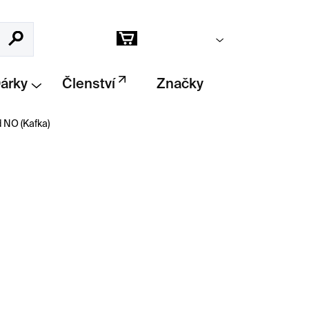
Prázdný košík
Hledat
Nákupní
košík
Dárky
Členství
Značky
 NO (Kafka)
Přidat do košíku
tvorby
Williama Kentridge
vznikla k výstavě