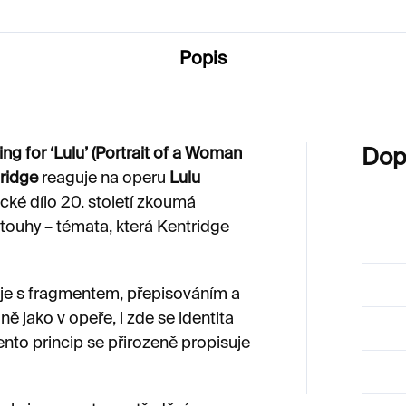
Popis
ng for ‘Lulu’ (Portrait of a Woman
Dop
ridge
reaguje na operu
Lulu
cké dílo 20. století zkoumá
touhy – témata, která Kentridge
uje s fragmentem, přepisováním a
 jako v opeře, i zde se identita
ento princip se přirozeně propisuje