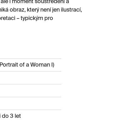
k, ale i moment soustředění a
á obraz, který není jen ilustrací,
retaci – typickým pro
(Portrait of a Woman I)
 do 3 let