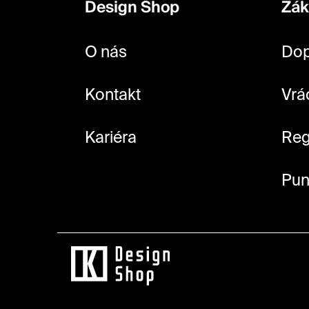
Design Shop
Zák
a
t
O nás
Dop
í
Kontakt
Vrá
Kariéra
Reg
Pun