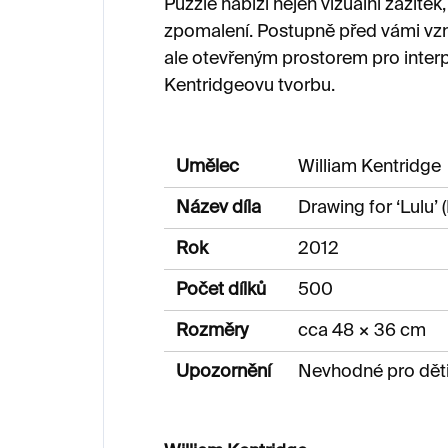
Puzzle nabízí nejen vizuální zážite
zpomalení. Postupně před vámi vznik
ale otevřeným prostorem pro interp
Kentridgeovu tvorbu.
Umělec
William Kentridge
Název díla
Drawing for ‘Lulu’ 
Rok
2012
Počet dílků
500
Rozměry
cca 48 × 36 cm
Upozornění
Nevhodné pro děti