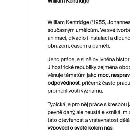
William Kentridge
William Kentridge (*1955, Johannes
současným umělcům. Ve své tvorbě p
animaci, divadlo i instalaci a dlo
obrazem, časem a pamětí.
Jeho práce je silně ovlivněna hist
Jihoafrické republiky, zejména obd
věnuje tématům jako
moc, nesprave
odpovědnost
, přičemž často prac
proměnlivostí významu.
Typická je pro něj práce s kresbou
pevně daný, ale neustále vzniká, m
tato otevřenost a vrstevnatost dělá
výpovědi o světě kolem nás
.