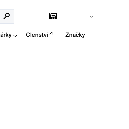
Prázdný košík
Hledat
Nákupní
košík
Dárky
Členství
Značky
Přidat do košíku
ma Kentridge
přenáší jeho expresivní kresbu