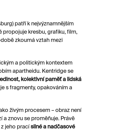
burg) patří k nejvýznamnějším
ropojuje kresbu, grafiku, film,
uhodobě zkoumá vztah mezi
orickým a politickým kontextem
obím apartheidu. Kentridge se
dlnost, kolektivní paměť a lidská
uje s fragmenty, opakováním a
 jako živým procesem – obraz není
izí a znovu se proměňuje. Právě
 z jeho prací
silné a nadčasové