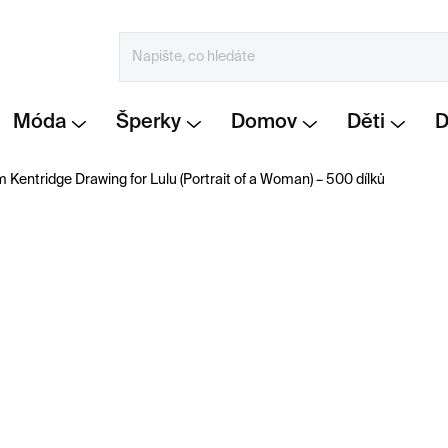
Móda
Šperky
Domov
Děti
m Kentridge Drawing for Lulu (Portrait of a Woman) – 500 dílků
800 Kč
Měrná
SKLADEM
cena:
−
+
Puzzle s motivem
Willia