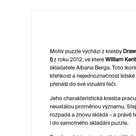
Motiv puzzle vychází z kresby
Drawi
I)
z roku 2012, ve které
William Kent
skladatele Albana Berga. Toto ikoni
křehkost a nejednoznačnost lidské 
přenáší do své vizuální řeči.
Jeho charakteristická kresba prac
neustálou proměnou významu. Stejně
rozpadá a znovu skládá – a právě t
i do samotného skládání puzzle.