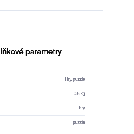
lňkové parametry
Hry, puzzle
0.5 kg
hry
puzzle