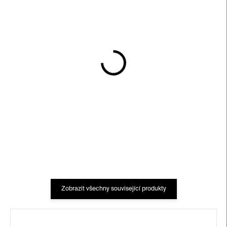
SKLADEM
SKLADEM
The Little Deck of
Vincent Van Gogh –⁠⁠⁠⁠⁠⁠ karty
Dreams –⁠⁠⁠⁠⁠⁠ karty
560 Kč
560 Kč
Zobrazit všechny související produkty