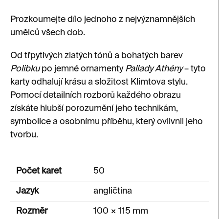
Prozkoumejte dílo jednoho z nejvýznamnějších
umělců všech dob.
Od třpytivých zlatých tónů a bohatých barev
Polibku
po jemné ornamenty
Pallady Athény
– tyto
karty odhalují krásu a složitost Klimtova stylu.
Pomocí detailních rozborů každého obrazu
získáte hlubší porozumění jeho technikám,
symbolice a osobnímu příběhu, který ovlivnil jeho
tvorbu.
Počet karet
50
Jazyk
angličtina
Rozměr
100 × 115 mm