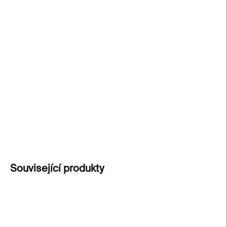
−
+
Přidat do košíku
Objevte
50 nejslavnějších děl Gustava Klimta
v
elegantním balíčku karet s
podrobnými rozbory
jeho stylu a symboliky.
Od Polibku po ornamenty
Pallady Athény – ponořte se do tvorby mistra
impresionismu.
DETAILNÍ INFORMACE
ZEPTAT SE
Související produkty