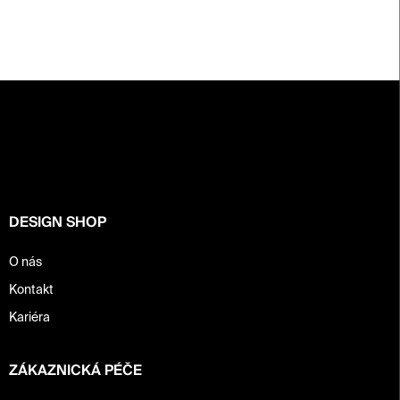
Z
á
p
a
t
í
DESIGN SHOP
O nás
Kontakt
Kariéra
ZÁKAZNICKÁ PÉČE