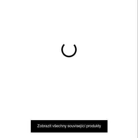
SKLADEM
SKLADEM
Alma Woodsey Thomas
Ellsworth Kelly puzzle –
puzzle – 1000 dílků
1023 dílků
950 Kč
950 Kč
Zobrazit všechny související produkty