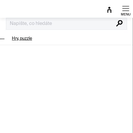
Přejít
na
obsah
Hledat
Hry, puzzle