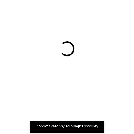
SKLADEM
SKLADEM
Gradient puzzle –
Ellsworth Kelly puzzle –
červená / žlutá, 500
1023 dílků
dílků
950 Kč
750 Kč
Zobrazit všechny související produkty