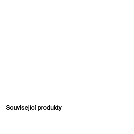
cena:
−
+
Přidat do košíku
Ilustrované puzzle
inspirované legendární cestou
vlakem Orient Express, které propojuje
skládání,
objevování a vizuální vyprávění
. Bohatá ilustrace
postupně odhaluje města, krajiny a drobné příběhy
podél slavné trasy napříč Evropou.
DETAILNÍ INFORMACE
ZEPTAT SE
Související produkty