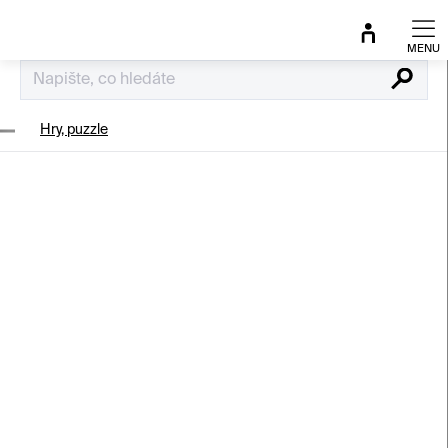
Přejít
na
obsah
Hledat
Hry, puzzle