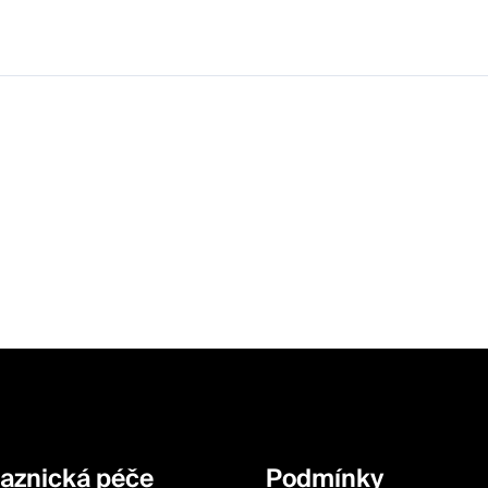
aznická péče
Podmínky