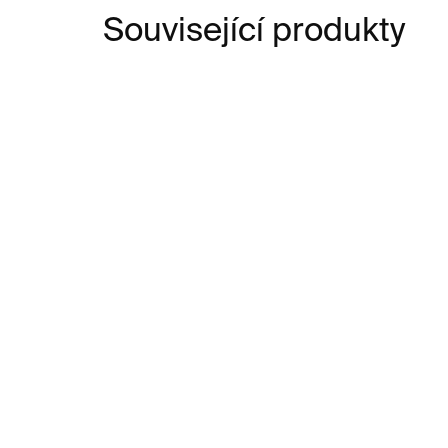
Související produkty
SKLADEM
Alma Woodsey Thomas
Va
puzzle – 1000 dílků
puz