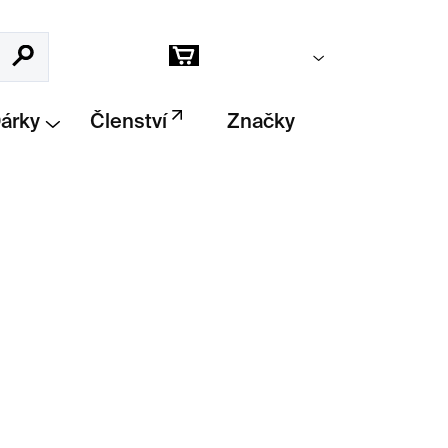
Prázdný košík
Hledat
Nákupní
košík
Dárky
Členství
Značky
Přidat do košíku
Spectrum IV (1967)
jako
puzzle z 1023