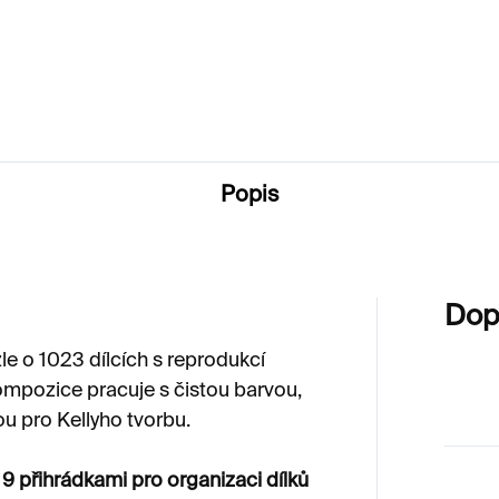
0 Kč
480 Kč
Popis
Dop
le o
1023 dílcích s
reprodukcí
ompozice pracuje s čistou barvou,
ou pro Kellyho tvorbu.
s
9 přihrádkami pro organizaci dílků