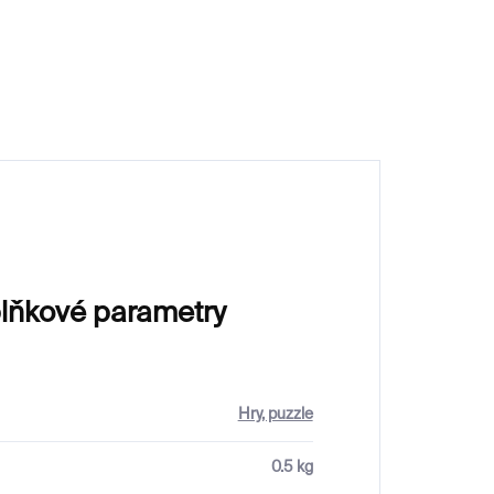
750 Kč
lňkové parametry
Hry, puzzle
0.5 kg