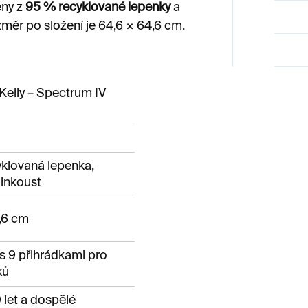
eny z
95 % recyklované lepenky
a
měr po složení je 64,6 × 64,6 cm.
 Kelly – Spectrum IV
klovaná lepenka,
 inkoust
,6 cm
s 9 přihrádkami pro
ků
 let a dospělé