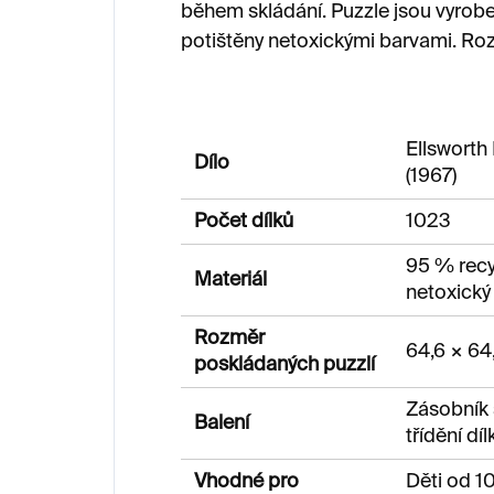
během skládání. Puzzle jsou vyrob
potištěny netoxickými barvami. Roz
Ellsworth
Dílo
(1967)
Počet dílků
1023
95 % recy
Materiál
netoxický
Rozměr
64,6 × 64
poskládaných puzzlí
Zásobník 
Balení
třídění díl
Vhodné pro
Děti od 10