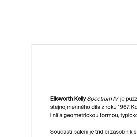
950 Kč
95
Ellsworth Kelly
Spectrum IV
je puzz
stejnojmenného díla z roku 1967. K
linií a geometrickou formou, typick
Součástí balení je třídicí zásobník 