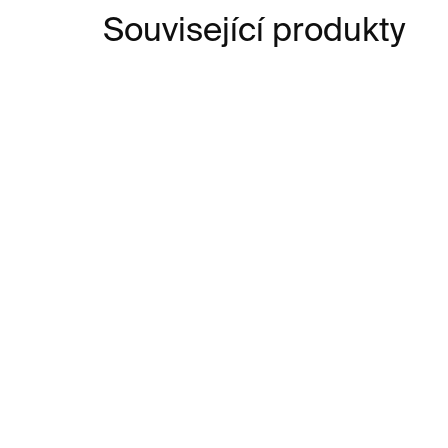
Související produkty
SKLADEM
Dinner with van Gogh
The
puzzle – 1000 dílků
10