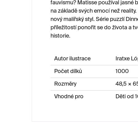
fauvismu? Matisse používal jasné ba
na základě svých emocí než reality. 
nový malířský styl. Série puzzlí Din
příležitostí ponořit se do života a 
historie.
Autor ilustrace
Iratxe L
Počet dílků
1000
Rozměry
48,5 × 6
Vhodné pro
Děti od 1