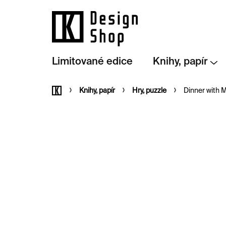
Přejít
na
obsah
Limitované edice
Knihy, papír
Domů
Knihy, papír
Hry, puzzle
Dinner with M