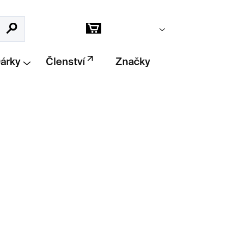
Prázdný košík
Hledat
Nákupní
košík
Dárky
Členství
Značky
Přidat do košíku
0dílné puzzle ze série Dinner Date od