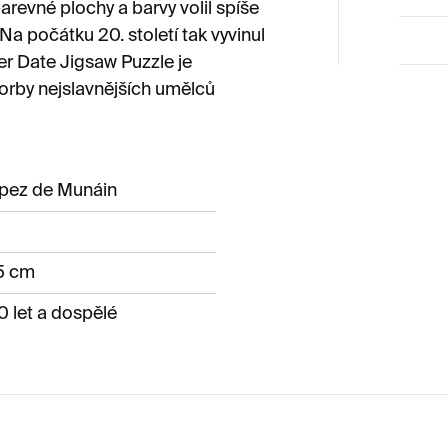
revné plochy a barvy volil spíše
Na počátku 20. století tak vyvinul
ner Date Jigsaw Puzzle je
tvorby nejslavnějších umělců
ópez de Munáin
5 cm
0 let a dospělé