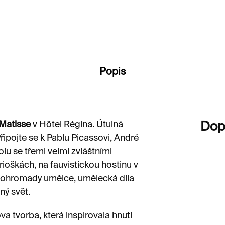
0 Kč
950 Kč
Popis
Matisse
v Hôtel Régina. Útulná
Dop
ipojte se k Pablu Picassovi, André
u se třemi velmi zvláštními
rioškách, na fauvistickou hostinu v
dohromady umělce, umělecká díla
ný svět.
ova tvorba, která inspirovala hnutí