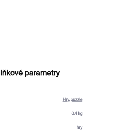
480 Kč
lňkové parametry
Hry, puzzle
0.4 kg
hry