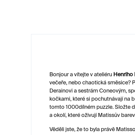
650 Kč
75
Bonjour a vítejte v ateliéru
Henriho 
večeře, nebo chaotická směsice? Př
Derainovi a sestrám Coneovým, spol
kočkami, které si pochutnávají na b
tomto 1000dílném puzzle. Složte 
a okolí, které oživují Matissův barev
Věděli jste, že to byla právě Matiss