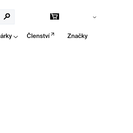
Prázdný košík
Hledat
Nákupní
košík
Dárky
Členství
Značky