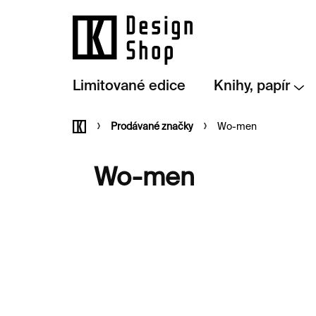
Přejít
na
obsah
Limitované edice
Knihy, papír
Domů
Prodávané značky
Wo-men
Wo-men
V
ý
p