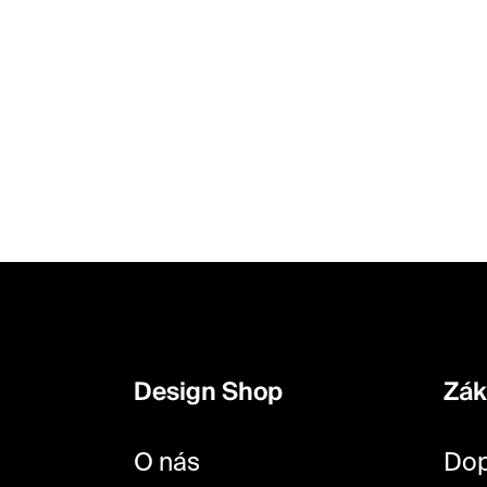
Z
á
p
Design Shop
Zák
a
t
O nás
Dop