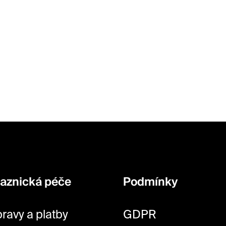
O
v
l
á
d
a
c
í
p
r
v
aznická péče
Podmínky
k
y
ravy a platby
GDPR
v