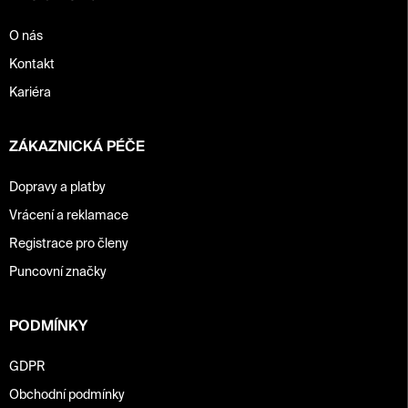
v
ý
p
O nás
i
Kontakt
s
u
Kariéra
ZÁKAZNICKÁ PÉČE
Dopravy a platby
Vrácení a reklamace
Registrace pro členy
Puncovní značky
PODMÍNKY
GDPR
Obchodní podmínky