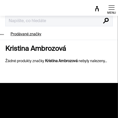
Přejít
na
obsah
Hledat
Prodávané značky
Kristina Ambrozová
Žádné produkty značky
Kristina Ambrozová
nebyly nalezeny...
Z
á
p
a
t
í