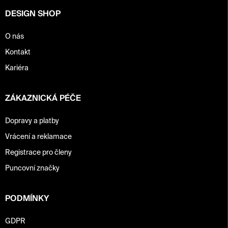
y
DESIGN SHOP
v
ý
p
O nás
i
Kontakt
s
u
Kariéra
ZÁKAZNICKÁ PÉČE
Dopravy a platby
Vrácení a reklamace
Registrace pro členy
Puncovní značky
PODMÍNKY
GDPR