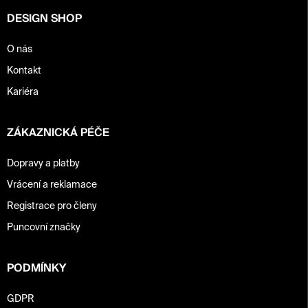
y
DESIGN SHOP
v
ý
p
O nás
i
Kontakt
s
u
Kariéra
ZÁKAZNICKÁ PÉČE
Dopravy a platby
Vrácení a reklamace
Registrace pro členy
Puncovní značky
PODMÍNKY
GDPR