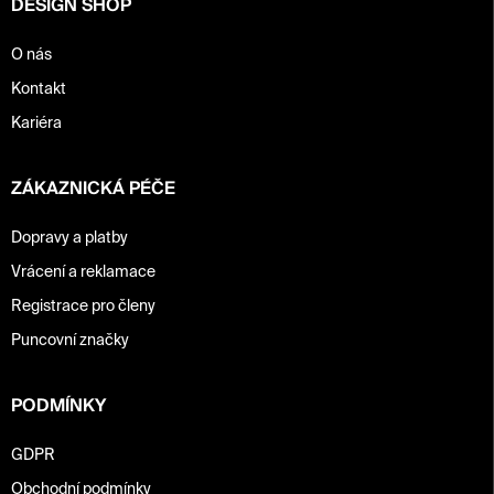
DESIGN SHOP
v
ý
p
O nás
i
Kontakt
s
u
Kariéra
ZÁKAZNICKÁ PÉČE
Dopravy a platby
Vrácení a reklamace
Registrace pro členy
Puncovní značky
PODMÍNKY
GDPR
Obchodní podmínky