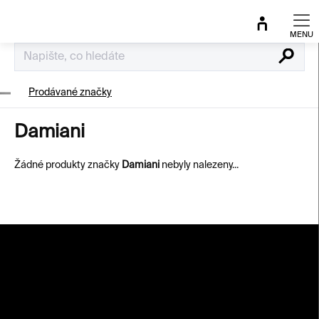
Přejít
na
obsah
Hledat
Prodávané značky
Damiani
Žádné produkty značky
Damiani
nebyly nalezeny...
Z
á
p
a
t
í