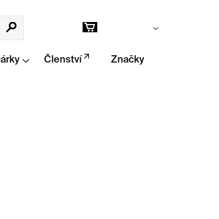
Prázdný košík
Hledat
Nákupní
košík
Dárky
Členství
Značky