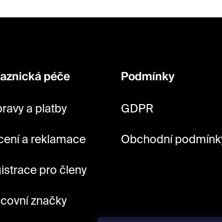
c
í
p
r
v
aznická péče
Podmínky
k
y
ravy a platby
GDPR
v
ý
cení a reklamace
Obchodní podmínk
p
i
istrace pro členy
s
u
covní značky