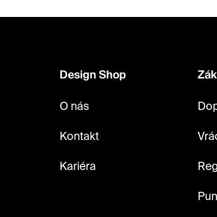
Z
á
p
Design Shop
Zák
a
t
O nás
Dop
í
Kontakt
Vrá
Kariéra
Reg
Pun