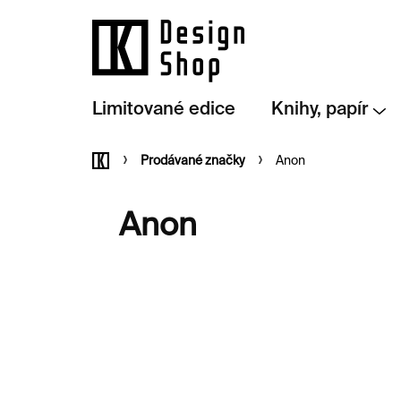
Přejít
na
obsah
Limitované edice
Knihy, papír
Domů
Prodávané značky
Anon
Anon
V
ý
p