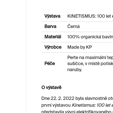
Výstava
KINETISMUS: 100 let e
Barva
Černá
Materiál
100% organická bavlna
Výrobce
Made by KP
Perte na maximální tep
Péče
sušičce, v místě poti
naruby.
O výstavě
Dne 22. 2. 2022 byla slavnostně o
první výstavou
Kinetismus: 100 let 
představila vývoj elektrifikovaného