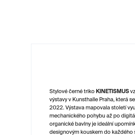
270 Kč
1 
Stylové černé triko
KINETISMUS
vz
výstavy v Kunsthalle Praha, která se
2022. Výstava mapovala století využ
mechanického pohybu až po digitální
organické bavlny je ideální upomínk
designovým kouskem do každého š