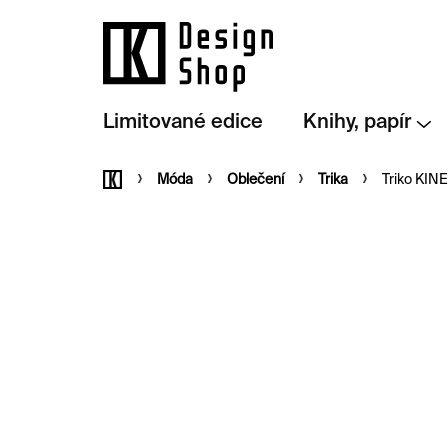
Přejít
na
obsah
Limitované edice
Knihy, papír
Domů
Móda
Oblečení
Trika
Triko KIN