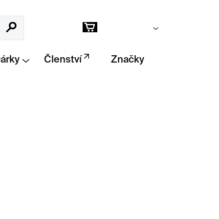
Prázdný košík
Hledat
Nákupní
košík
Dárky
Členství
Značky
Přidat do košíku