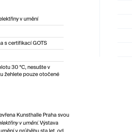
lektřiny v umění
 s certifikací GOTS
lotu 30 °C, nesušte v
sku žehlete pouze otočené
tevřena Kunsthalle Praha svou
elektřiny v umění
. Výstava
 umění v průběhu sta let, od