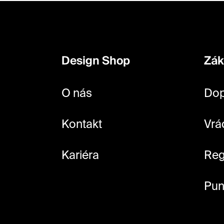
Z
á
p
Design Shop
Zák
a
t
O nás
Dop
í
Kontakt
Vrá
Kariéra
Reg
Pun