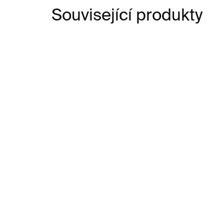
Související produkty
SKLADEM
Triko KINETISMUS
Ki
unisex – bílé
Ele
(an