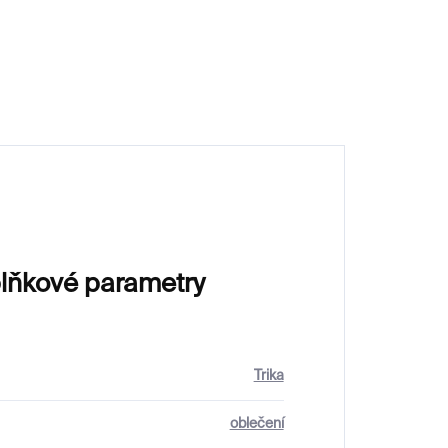
550 Kč
lňkové parametry
Trika
oblečení