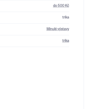
do 500 Kč
trika
Minulé výstavy
trika