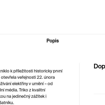
450 Kč
600 Kč
Popis
Dop
niklo k příležitosti historicky první
 otevřela veřejnosti 22. února
ívání elektřiny v umění – od
 média. Triko z kvalitní
ou na jedinečný zážitek i
atníku.