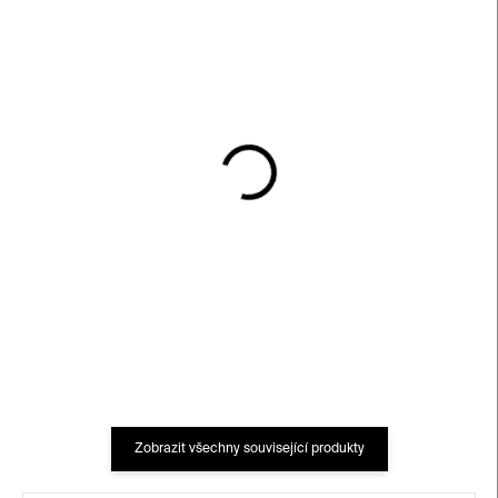
SKLADEM
SKLADEM
Cubebot Milo Micro –
Skleněná zátka na láhev
barevný
od vína – amber
380 Kč
750 Kč
Zobrazit všechny související produkty