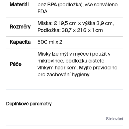
Materiál
bez BPA (podložka), vše schváleno
FDA
Miska: Ø 19,5 cm × výška 3,9 cm,
Rozměry
Podložka: 38,7 × 21,6 × 1 cm
Kapacita
500 ml x 2
Misky lze mýt v myčce i použít v
mikrovlnce, podložku čistěte
Péče
vlhkým hadříkem. Myjte pravidelně
pro zachování hygieny.
Doplňkové parametry
Stolování