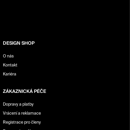
Z
á
p
a
t
í
DESIGN SHOP
O nás
Kontakt
Kariéra
ZÁKAZNICKÁ PÉČE
Dopravy a platby
Vrácení a reklamace
Registrace pro členy