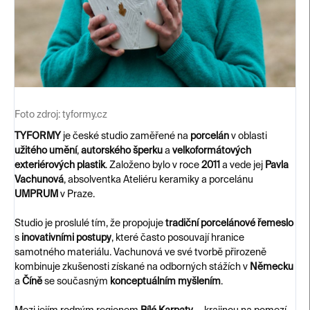
Foto zdroj:
tyformy.cz
TYFORMY
je české studio zaměřené na
porcelán
v oblasti
užitého umění
,
autorského šperku
a
velkoformátových
exteriérových plastik
. Založeno bylo v roce
2011
a vede jej
Pavla
Vachunová
, absolventka Ateliéru keramiky a porcelánu
UMPRUM
v Praze.
Studio je proslulé tím, že propojuje
tradiční porcelánové řemeslo
s
inovativními postupy
, které často posouvají hranice
samotného materiálu. Vachunová ve své tvorbě přirozeně
kombinuje zkušenosti získané na odborných stážích v
Německu
a
Číně
se současným
konceptuálním myšlením
.