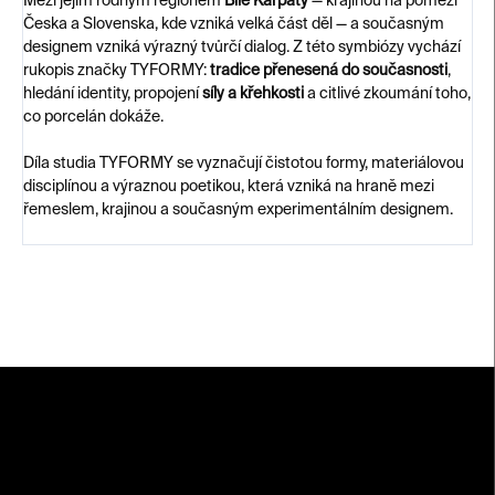
Mezi jejím rodným regionem
Bílé Karpaty
— krajinou na pomezí
Česka a Slovenska, kde vzniká velká část děl — a současným
designem vzniká výrazný tvůrčí dialog. Z této symbiózy vychází
rukopis značky TYFORMY:
tradice přenesená do současnosti
,
hledání identity, propojení
síly a křehkosti
a citlivé zkoumání toho,
co porcelán dokáže.
Díla studia TYFORMY se vyznačují čistotou formy, materiálovou
disciplínou a výraznou poetikou, která vzniká na hraně mezi
řemeslem, krajinou a současným experimentálním designem.
Z
á
p
a
t