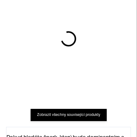
SKLADEM
SKLADEM
Náušnice Srdce – stříbro
Náhrdelník Půlkruh –
porcelán
4 900 Kč
1 100 Kč
Zobrazit všechny související produkty