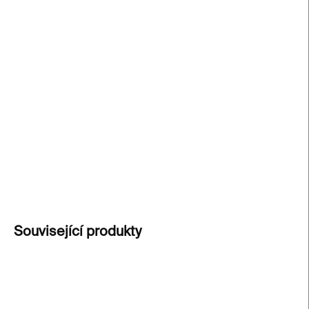
cena:
−
+
Přidat do košíku
Výrazný šperk od Tyformy
kombinující český
porcelán a stuhu, který dodá vašemu outfitu
nevšední eleganci. Spojení moderního designu a
porcelánové tradice v jednom náhrdelníku.
DETAILNÍ INFORMACE
ZEPTAT SE
Související produkty