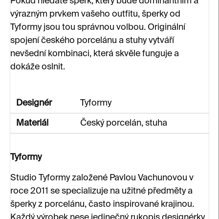
Pokud hledáte šperk, který bude dominantním a
výrazným prvkem vašeho outfitu, šperky od
Tyformy jsou tou správnou volbou. Originální
spojení českého porcelánu a stuhy vytváří
nevšední kombinaci, která skvěle funguje a
dokáže oslnit.
Designér
Tyformy
Materiál
Český porcelán, stuha
Tyformy
Studio Tyformy založené Pavlou Vachunovou v
roce 2011 se specializuje na užitné předměty a
šperky z porcelánu, často inspirované krajinou.
Každý výrobek nese jedinečný rukopis designérky