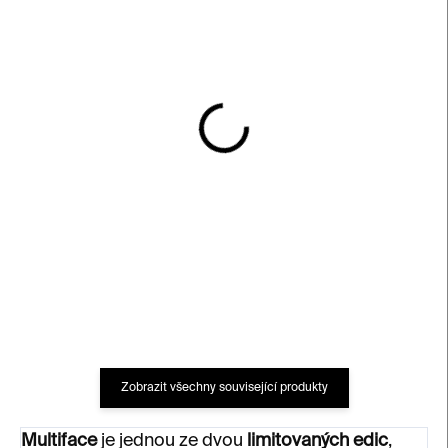
SKLADEM
SKLADEM
Limitovaná váza Code of
Limitovaná litografie
the Streets – modrá /
Multiface – šedá –
zlatá
Michal Škapa
18 000 Kč
4 200 Kč
Zobrazit všechny související produkty
Multiface
je jednou ze dvou
limitovaných edic
,