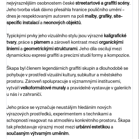
nejvýraznějším osobnostem české
streetartové a graffiti scény
.
Jeho tvorba však dávno přesáhla hranice pouličního umění –
dnes je respektovaným autorem na poli
malby
,
grafiky
,
site-
specific instalací
a
neonových objektů
.
Typickými prvky jeho vizuálního stylu jsou výrazné
kaligrafické
tvary
, práce s
písmem
a zároveň kontrast mezi
organickými
liniemi
a
geometrickými strukturami
. Jeho díla oscilují mezi
dynamickou expresí graffiti a precizní studií formy a kompozice.
Škapa byl členem legendárních graffiti skupin a dlouhodobě se
pohybuje v prostředí vizuální kultury, subkultur a městského
prostoru. Zároveň spolupracuje s významnými institucemi,
vytváří
velkoformátové muraly
a pravidelně vystavuje v galeriích
u nás i v zahraničí.
Jeho práce se vyznačuje neustálým hledáním nových
výrazových prostředků, experimentem s technikami a
schopností reagovat na atmosféru konkrétního prostoru. Škapa
tak představuje výrazný most mezi
urbánní estetikou
a
současným výtvarným uměním
.