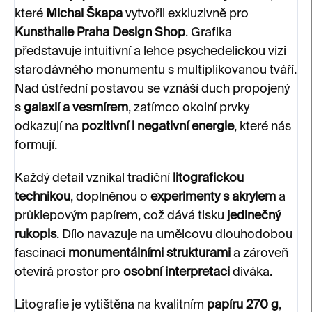
které
Michal Škapa
vytvořil exkluzivně pro
Kunsthalle Praha Design Shop
. Grafika
představuje intuitivní a lehce psychedelickou vizi
starodávného monumentu s multiplikovanou tváří.
Nad ústřední postavou se vznáší duch propojený
s
galaxií a vesmírem
, zatímco okolní prvky
odkazují na
pozitivní i negativní energie
, které nás
formují.
Každý detail vznikal tradiční
litografickou
technikou
, doplněnou o
experimenty s akrylem
a
průklepovým papírem, což dává tisku
jedinečný
rukopis
. Dílo navazuje na umělcovu dlouhodobou
fascinaci
monumentálními strukturami
a zároveň
otevírá prostor pro
osobní interpretaci
diváka.
Litografie je vytištěna na kvalitním
papíru 270 g
,