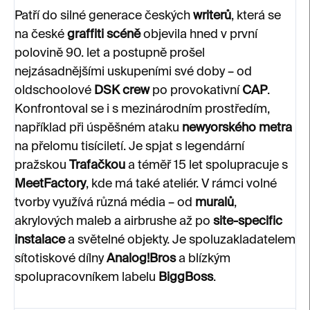
Patří do silné generace českých
writerů
, která se
na české
graffiti scéně
objevila hned v první
polovině 90. let a postupně prošel
nejzásadnějšími uskupeními své doby – od
oldschoolové
DSK crew
po provokativní
CAP
.
Konfrontoval se i s mezinárodním prostředím,
například při úspěšném ataku
newyorského metra
na přelomu tisíciletí. Je spjat s legendární
pražskou
Trafačkou
a téměř 15 let spolupracuje s
MeetFactory
, kde má také ateliér. V rámci volné
tvorby využívá různá média – od
muralů
,
akrylových maleb a airbrushe až po
site-specific
instalace
a světelné objekty. Je spoluzakladatelem
sítotiskové dílny
Analog!Bros
a blízkým
spolupracovníkem labelu
BiggBoss
.