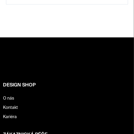
Z
á
p
a
t
í
DESIGN SHOP
O nás
Kontakt
Kariéra