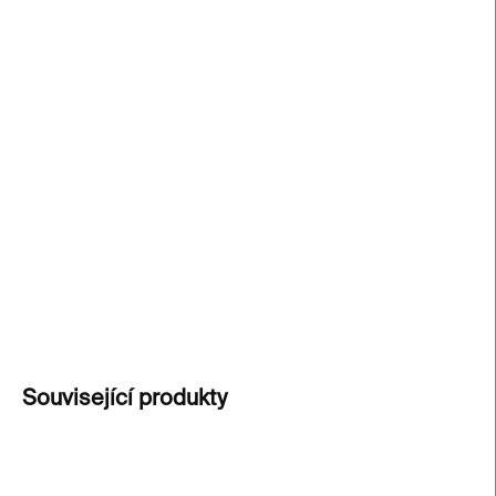
−
+
Přidat do košíku
The Works: Gustav Klimt
představuje padesát
klíčových děl jednoho z nejvýznamnějších malířů
přelomu 19. a 20. století. Publikace přibližuje
Klimtův charakteristický styl plný
zlatých tónů,
ornamentů a symboliky
. Ideální kniha pro všechny,
kdo chtějí objevovat
mistrovská díla secese
.
DETAILNÍ INFORMACE
ZEPTAT SE
Související produkty