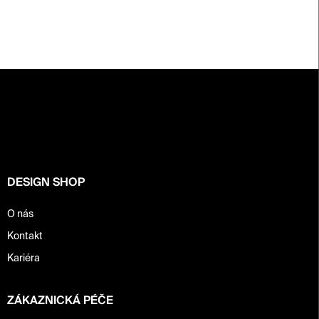
Z
á
p
a
t
í
DESIGN SHOP
O nás
Kontakt
Kariéra
ZÁKAZNICKÁ PÉČE