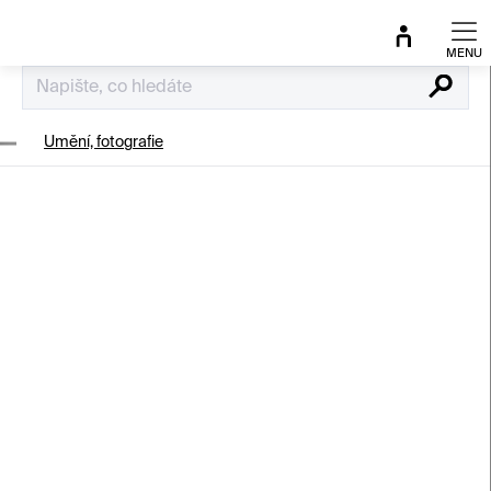
Přejít
na
obsah
Hledat
Umění, fotografie