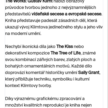
The Works: Gustav Klimt
nabízí obrazový
průvodce tvorbou jednoho z nejvýznamnějších
představitelů
vídeňské secese a evropské secese
.
Kniha představuje padesát zásadních děl, která
ukazují vývoj Klimtova jedinečného stylu a jeho vliv
na moderní umění.
Nechybí ikonická díla jako
The Kiss
nebo
dekorativní kompozice
The Tree of Life
, známé
svou kombinací zářivých barev, zlatých ploch a
bohatých ornamentálních motivů. Každé dílo
doprovází komentář historičky umění
Sally Grant
,
který přibližuje techniku, symboliku i kulturní
kontext Klimtovy tvorby.
Díky výraznému grafickému zpracování a
množství kvalitních reprodukcí je kniha nejen