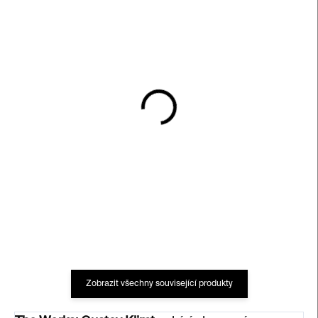
SKLADEM
SKLADEM
The Works: Katsushika
The World According to
Hokusai
Henri Matisse
530 Kč
470 Kč
Zobrazit všechny související produkty