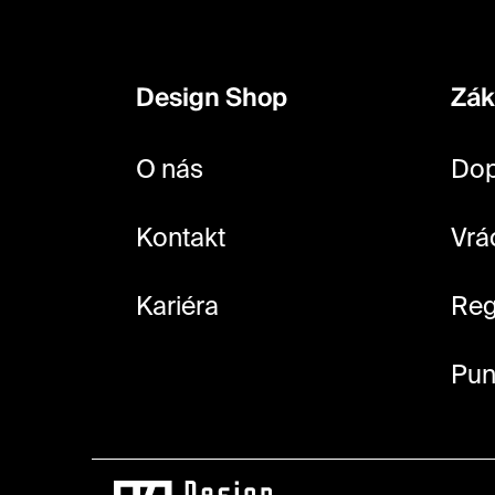
á
p
Design Shop
Zák
a
t
O nás
Dop
í
Kontakt
Vrá
Kariéra
Reg
Pun