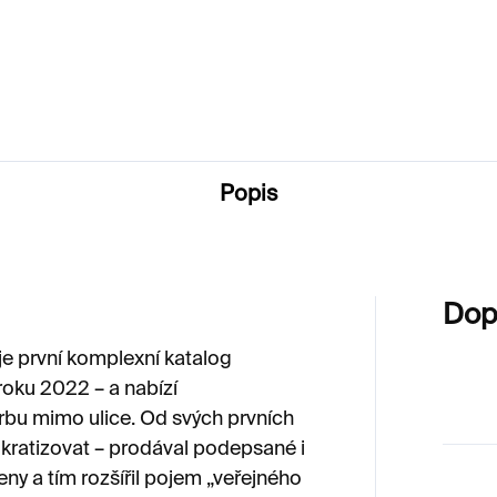
0 Kč
Popis
Dop
e první komplexní katalog
roku 2022 – a nabízí
rbu mimo ulice. Od svých prvních
kratizovat – prodával podepsané i
y a tím rozšířil pojem „veřejného