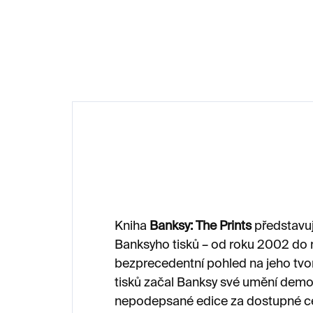
990 Kč
56
Kniha
Banksy: The Prints
představuj
Banksyho tisků – od roku 2002 do 
bezprecedentní pohled na jeho tvo
tisků začal Banksy své umění demo
nepodepsané edice za dostupné cen