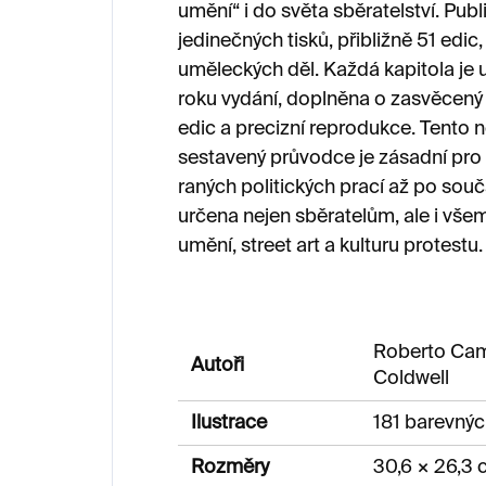
umění“ i do světa sběratelství. Pu
jedinečných tisků, přibližně 51 edi
uměleckých děl. Každá kapitola je
roku vydání, doplněna o zasvěcený 
edic a precizní reprodukce. Tento 
sestavený průvodce je zásadní pro
raných politických prací až po souč
určena nejen sběratelům, ale i vše
umění, street art a kulturu protestu.
Roberto Cam
Autoři
Coldwell
Ilustrace
181 barevnýc
Rozměry
30,6 × 26,3