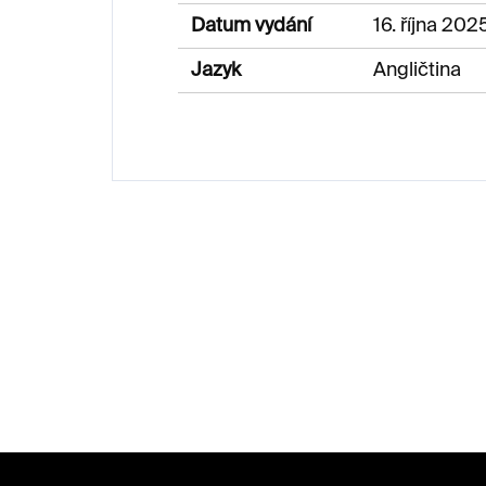
Datum vydání
16. října 202
Jazyk
Angličtina
Z