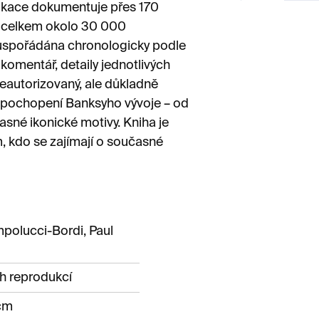
blikace dokumentuje přes 170
c, celkem okolo 30 000
 uspořádána chronologicky podle
komentář, detaily jednotlivých
neautorizovaný, ale důkladně
 pochopení Banksyho vývoje – od
asné ikonické motivy. Kniha je
m, kdo se zajímají o současné
polucci-Bordi, Paul
h reprodukcí
 cm