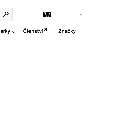
Prázdný košík
Hledat
Nákupní
košík
Dárky
Členství
Značky
Přidat do košíku
Banksyho tisků
z let 2002–2022. 181