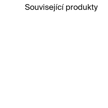
Související produkty
SKLADEM
How Banksy Saved Art
The
History
kar