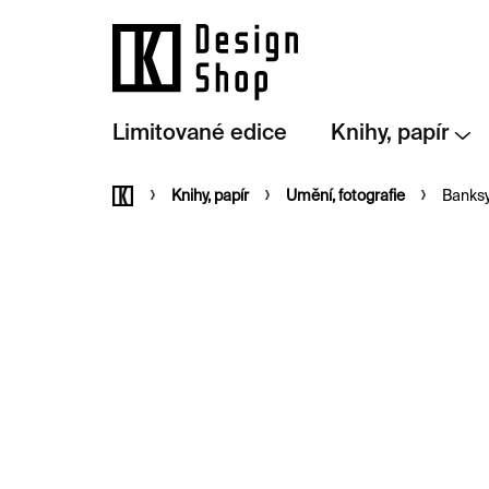
Přejít
na
obsah
Limitované edice
Knihy, papír
Domů
Knihy, papír
Umění, fotografie
Banksy