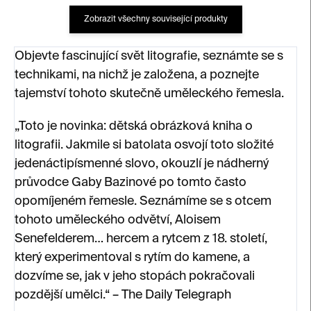
Zobrazit všechny související produkty
Objevte fascinující svět litografie, seznámte se s
technikami, na nichž je založena, a poznejte
tajemství tohoto skutečně uměleckého řemesla.
„Toto je novinka: dětská obrázková kniha o
litografii. Jakmile si batolata osvojí toto složité
jedenáctipísmenné slovo, okouzlí je nádherný
průvodce Gaby Bazinové po tomto často
opomíjeném řemesle. Seznámíme se s otcem
tohoto uměleckého odvětví, Aloisem
Senefelderem… hercem a rytcem z 18. století,
který experimentoval s rytím do kamene, a
dozvíme se, jak v jeho stopách pokračovali
pozdější umělci.“ – The Daily Telegraph