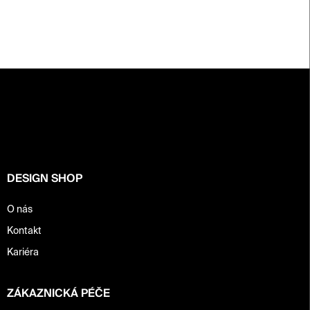
Z
á
p
a
t
í
DESIGN SHOP
O nás
Kontakt
Kariéra
ZÁKAZNICKÁ PÉČE