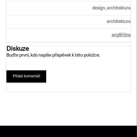
design, architektura
architektura
angličtina
Diskuze
Buďte první, kdo napíše příspěvek k této položce.
Přidat komentář
Z
á