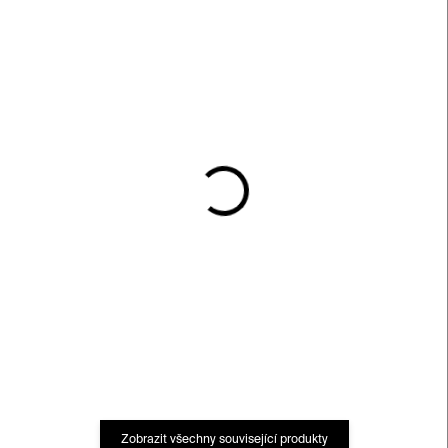
SKLADEM
SKLADEM
Planeta Praha
Czechoslovakian Ink
VOL II.
520 Kč
1 150 Kč
Zobrazit všechny související produkty