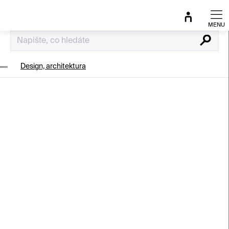
Přejít
na
obsah
Hledat
Design, architektura