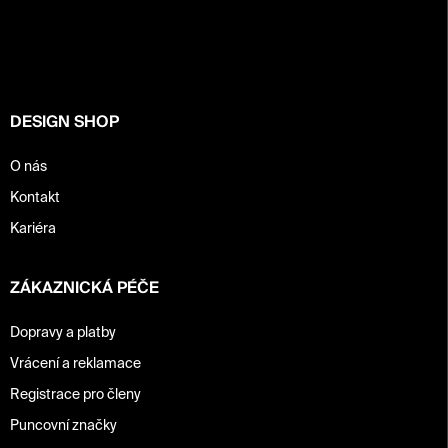
p
a
t
í
DESIGN SHOP
O nás
Kontakt
Kariéra
ZÁKAZNICKÁ PÉČE
Dopravy a platby
Vrácení a reklamace
Registrace pro členy
Puncovní značky