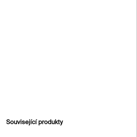
−
+
Přidat do košíku
Prague Sketchbook
od Toma Mairse a Jaroslava
Kalfara přináší malebné ilustrace a texty, které
oslavují architektonické skvosty Prahy — města
tisíce věží a věžíček. Každá ilustrace odhaluje
fascinující příběh staveb a každá kapitola vás
zavede na cestu časem.
DETAILNÍ INFORMACE
ZEPTAT SE
Související produkty