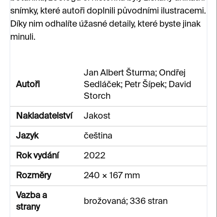
snímky, které autoři doplnili původními ilustracemi.
Díky nim odhalíte úžasné detaily, které byste jinak
minuli.
Jan Albert Šturma; Ondřej
Autoři
Sedláček; Petr Šípek; David
Storch
Nakladatelství
Jakost
Jazyk
čeština
Rok vydání
2022
Rozměry
240 × 167 mm
Vazba a
brožovaná; 336 stran
strany