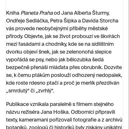
Kniha
Planeta Praha
od Jana Alberta Šturmy,
Ondřeje Sedláčka, Petra Šípka a Davida Storcha
vás provede neobyčejnými příběhy městské
přírody. Objevte, jak se život probouzí ve škvírách
mezi fasádami a chodníky, kde se na sídlištním
dvorku objeví šnek, jak se zelenonohá slepice
vypořádá se psy, nebo jak bělozubka šedá
bezpečně přenáší mláďata přes obrubník. Dozvíte
se, k čemu ptákům poslouží odhozený nedopalek,
kde roste rdesno ptačí a proč je merlík přezdíván
„smrdutý“ či „zvrhlý“.
Publikace vznikala paralelně s filmem stejného
názvu režiséra Jana Hoška. Odborníci připravili
texty, kameramani pořizovali fotografie a z archivů
botaniků, zoologů či historiků byly získány unikátní