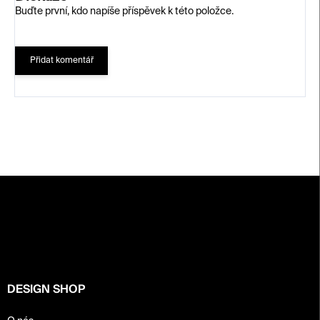
Buďte první, kdo napíše příspěvek k této položce.
Přidat komentář
Z
á
p
a
t
í
DESIGN SHOP