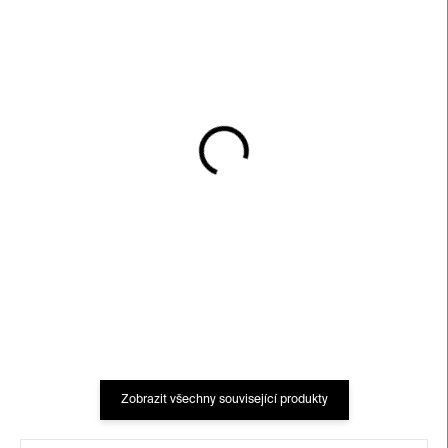
SKLADEM
SKLADEM
Půlnoc umění
Spring Cannot Be
Cancelled
390 Kč
480 Kč
Zobrazit všechny související produkty