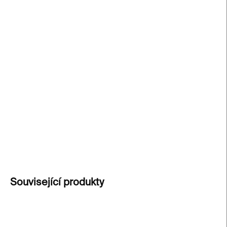
−
+
Přidat do košíku
Planeta Praha
vás zve objevit skrytou městskou
přírodu – od životních příběhů ve škvírách mezi
fasádou a chodníkem až po setkání s
nejrůznějšími tvory ukrytými v zákrutách
metropole. Odhalte úžasné detaily města, které
byste jinak minuli.
DETAILNÍ INFORMACE
ZEPTAT SE
Související produkty