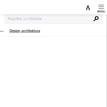
Přejít
na
obsah
Hledat
Design, architektura