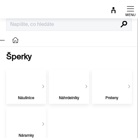
Přejít
na
obsah
Hledat
Domů
Šperky
Náušnice
Náhrdelníky
Prsteny
Náramky