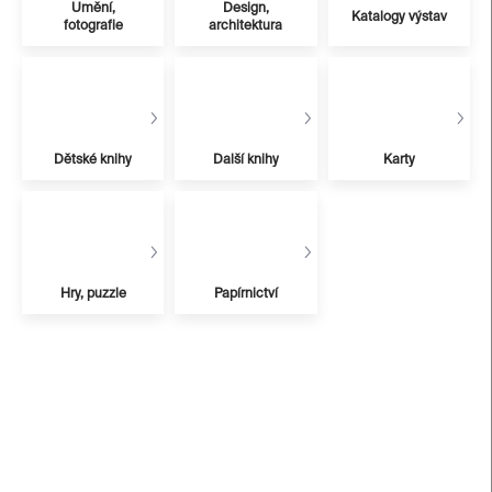
Umění,
Design,
Katalogy výstav
fotografie
architektura
Dětské knihy
Další knihy
Karty
Hry, puzzle
Papírnictví
V
ý
p
i
s
p