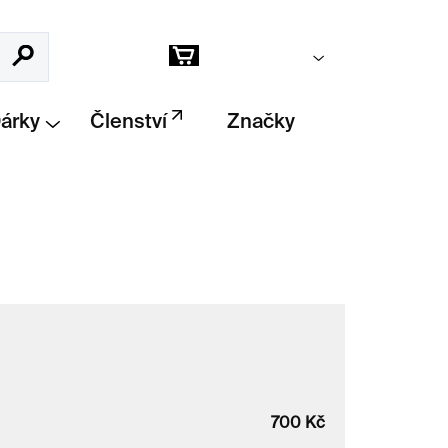
Prázdný košík
Hledat
Nákupní
košík
Dárky
Členství
Značky
700
Kč