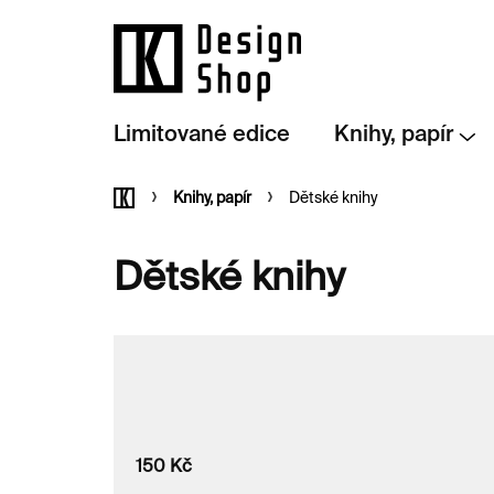
Přejít
na
obsah
Limitované edice
Knihy, papír
Domů
Knihy, papír
Dětské knihy
Dětské knihy
150
Kč