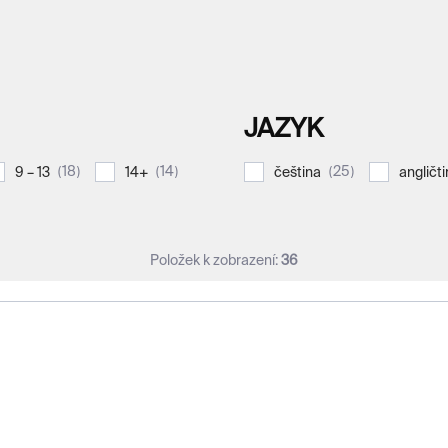
JAZYK
18
14
25
9 – 13
14+
čeština
angličt
Položek k zobrazení:
36