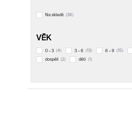
36
Na skladě
VĚK
4
13
15
0 – 3
3 – 6
6 – 9
2
1
dospělí
děti
V
ý
p
i