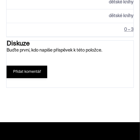
dětské knihy
dětské knihy
0 – 3
Diskuze
Buďte první, kdo napíše příspěvek k této položce.
Přidat komentář
Z
á
p