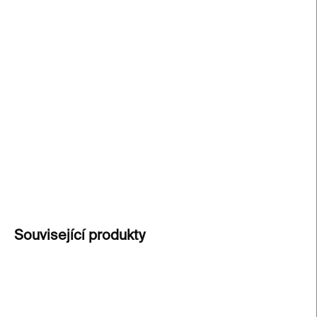
−
+
Přidat do košíku
Interaktivní puzzle knížka s Miffy
, která spojuje
čtení, hraní a objevování umění. Obsahuje šest
skládaček s rostoucí obtížností, ideálních pro malé
ruce. Hravý způsob, jak děti vtáhnout do světa
kreativity a vizuálního vnímání
.
DETAILNÍ INFORMACE
ZEPTAT SE
Související produkty