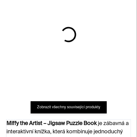
SKLADEM
SKLADEM
Miffy the Artist
Barvy
260 Kč
230 Kč
Zobrazit všechny související produkty
Miffy the Artist – Jigsaw Puzzle Book
je zábavná a
interaktivní knížka, která kombinuje jednoduchý