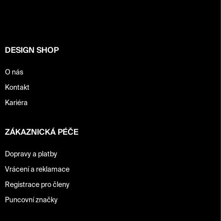
a
t
í
DESIGN SHOP
O nás
Kontakt
Kariéra
ZÁKAZNICKÁ PÉČE
Dopravy a platby
Vrácení a reklamace
Registrace pro členy
Puncovní značky