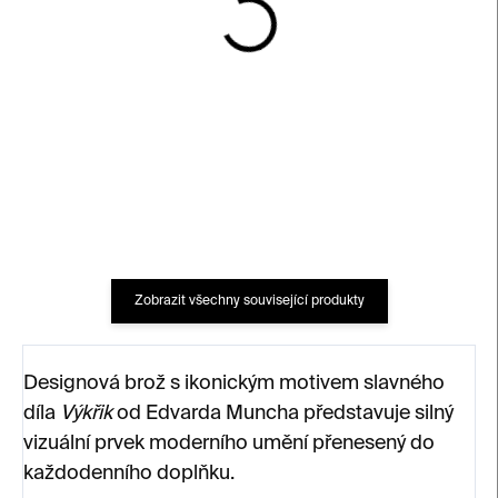
SKLADEM
SKLADEM
Brož Lines – nerezová
Brož / připínáček –
ocel
Gilbert Baker
6 000 Kč
350 Kč
Zobrazit všechny související produkty
Designová brož s ikonickým motivem slavného
díla
Výkřik
od Edvarda Muncha představuje silný
vizuální prvek moderního umění přenesený do
každodenního doplňku.