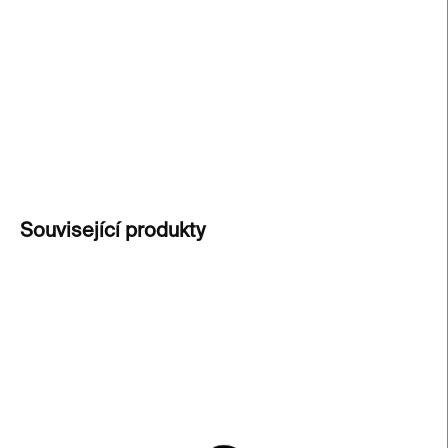
Designová brož s motivem Výkřiku
od Edvarda
Muncha. Stylový smaltovaný doplněk pro
milovníky umění. Stylový doplněk, který se skvěle
hodí na bundu nebo batoh.
DETAILNÍ INFORMACE
ZEPTAT SE
Související produkty