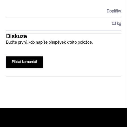
Doplňky
0.1 kg
Diskuze
Buďte první, kdo napíše příspěvek k této položce.
Přidat komentář
Z
á
p