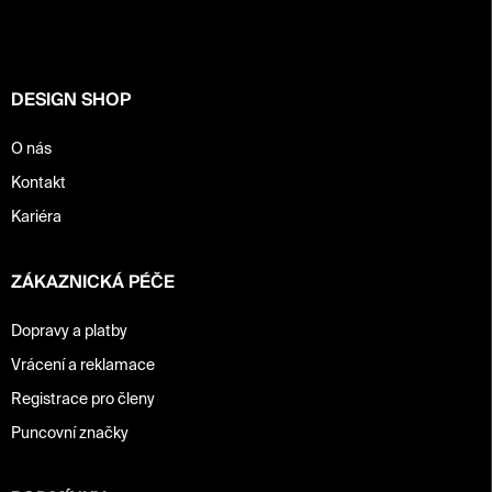
a
t
í
DESIGN SHOP
O nás
Kontakt
Kariéra
ZÁKAZNICKÁ PÉČE
Dopravy a platby
Vrácení a reklamace
Registrace pro členy
Puncovní značky