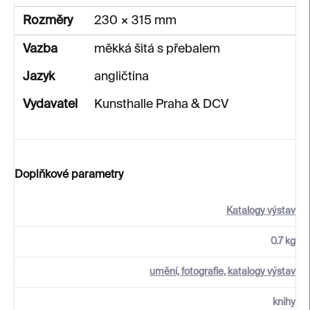
Rozměry
230 × 315 mm
Vazba
měkká šitá s přebalem
Jazyk
angličtina
Vydavatel
Kunsthalle Praha & DCV
Doplňkové parametry
Katalogy výstav
0.7 kg
umění, fotografie
,
katalogy výstav
knihy